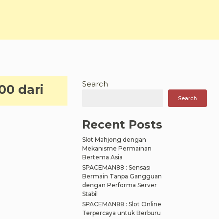
Search
00 dari
Search
Recent Posts
Slot Mahjong dengan
Mekanisme Permainan
Bertema Asia
SPACEMAN88 : Sensasi
Bermain Tanpa Gangguan
dengan Performa Server
Stabil
SPACEMAN88 : Slot Online
Terpercaya untuk Berburu