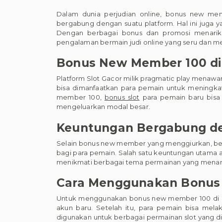
Dalam dunia perjudian online, bonus new mem
bergabung dengan suatu platform. Hal ini juga y
Dengan berbagai bonus dan promosi menarik, 
pengalaman bermain judi online yang seru dan 
Bonus New Member 100 di 
Platform Slot Gacor milik pragmatic play menaw
bisa dimanfaatkan para pemain untuk meningka
member 100,
bonus slot
para pemain baru bisa 
mengeluarkan modal besar.
Keuntungan Bergabung de
Selain bonus new member yang menggiurkan, ber
bagi para pemain. Salah satu keuntungan utama a
menikmati berbagai tema permainan yang menarik 
Cara Menggunakan Bonus N
Untuk menggunakan bonus new member 100 di Sl
akun baru. Setelah itu, para pemain bisa mel
digunakan untuk berbagai permainan slot yang d