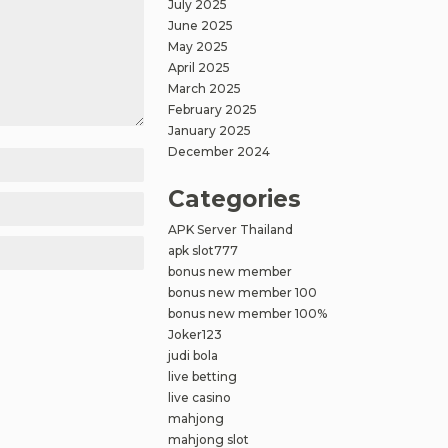
July 2025
June 2025
May 2025
April 2025
March 2025
February 2025
January 2025
December 2024
Categories
APK Server Thailand
apk slot777
bonus new member
bonus new member 100
bonus new member 100%
Joker123
judi bola
live betting
live casino
mahjong
mahjong slot