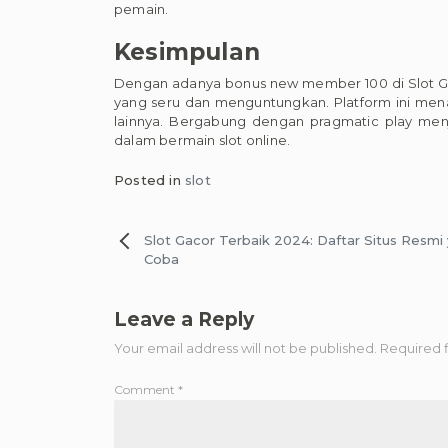
pemain.
Kesimpulan
Dengan adanya bonus new member 100 di Slot Ga
yang seru dan menguntungkan. Platform ini men
lainnya. Bergabung dengan pragmatic play menja
dalam bermain slot online.
Posted in
slot
Post
Slot Gacor Terbaik 2024: Daftar Situs Resmi
Coba
navigation
Leave a Reply
Your email address will not be published.
Required 
Comment
*