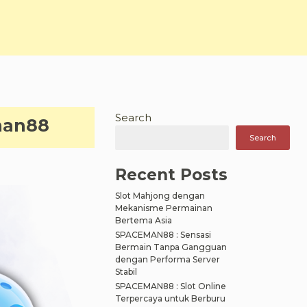
Search
man88
Search
Recent Posts
Slot Mahjong dengan
Mekanisme Permainan
Bertema Asia
SPACEMAN88 : Sensasi
Bermain Tanpa Gangguan
dengan Performa Server
Stabil
SPACEMAN88 : Slot Online
Terpercaya untuk Berburu