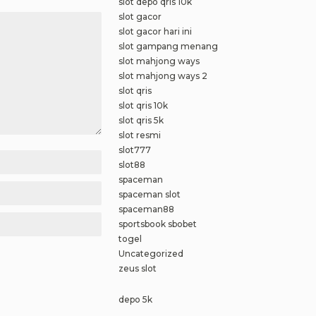
slot depo qris 10k
slot gacor
slot gacor hari ini
slot gampang menang
slot mahjong ways
slot mahjong ways 2
slot qris
slot qris 10k
slot qris 5k
slot resmi
slot777
slot88
spaceman
spaceman slot
spaceman88
sportsbook sbobet
togel
Uncategorized
zeus slot
depo 5k