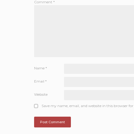
Comment
*
Name
*
Email
*
Website
Save my name, email, and website in this browser for