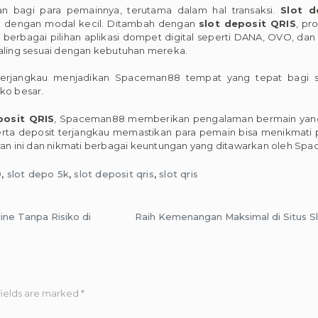
bagi para pemainnya, terutama dalam hal transaksi.
Slot 
in dengan modal kecil. Ditambah dengan
slot deposit QRIS
, pr
 berbagai pilihan aplikasi dompet digital seperti DANA, OVO, d
ling sesuai dengan kebutuhan mereka.
terjangkau menjadikan Spaceman88 tempat yang tepat bagi si
iko besar.
posit QRIS
, Spaceman88 memberikan pengalaman bermain yang l
ta deposit terjangkau memastikan para pemain bisa menikmati pe
an ini dan nikmati berbagai keuntungan yang ditawarkan oleh Sp
0
,
slot depo 5k
,
slot deposit qris
,
slot qris
ine Tanpa Risiko di
Raih Kemenangan Maksimal di Situs Sl
fields are marked
*