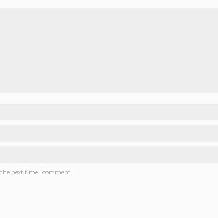
 the next time I comment.