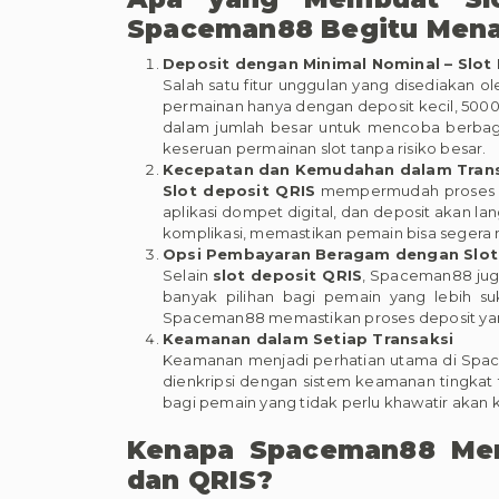
Spaceman88 Begitu Mena
Deposit dengan Minimal Nominal – Slot
Salah satu fitur unggulan yang disediakan
permainan hanya dengan deposit kecil, 5000
dalam jumlah besar untuk mencoba berbaga
keseruan permainan slot tanpa risiko besar.
Kecepatan dan Kemudahan dalam Transa
Slot deposit QRIS
mempermudah proses d
aplikasi dompet digital, dan deposit akan l
komplikasi, memastikan pemain bisa segera
Opsi Pembayaran Beragam dengan Slot
Selain
slot deposit QRIS
, Spaceman88 ju
banyak pilihan bagi pemain yang lebih su
Spaceman88 memastikan proses deposit yan
Keamanan dalam Setiap Transaksi
Keamanan menjadi perhatian utama di Space
dienkripsi dengan sistem keamanan tingkat t
bagi pemain yang tidak perlu khawatir akan 
Kenapa Spaceman88 Menj
dan QRIS?