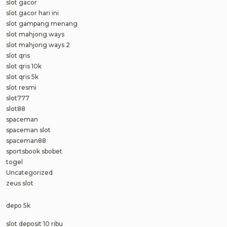
slot gacor
slot gacor hari ini
slot gampang menang
slot mahjong ways
slot mahjong ways 2
slot qris
slot qris 10k
slot qris 5k
slot resmi
slot777
slot88
spaceman
spaceman slot
spaceman88
sportsbook sbobet
togel
Uncategorized
zeus slot
depo 5k
slot deposit 10 ribu