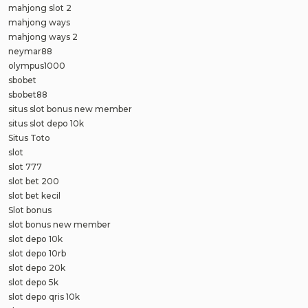
mahjong slot 2
mahjong ways
mahjong ways 2
neymar88
olympus1000
sbobet
sbobet88
situs slot bonus new member
situs slot depo 10k
Situs Toto
slot
slot 777
slot bet 200
slot bet kecil
Slot bonus
slot bonus new member
slot depo 10k
slot depo 10rb
slot depo 20k
slot depo 5k
slot depo qris 10k