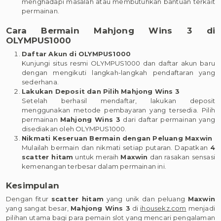
menghadapi masalah atau membutuhkan bantuan terkait
permainan.
Cara Bermain Mahjong Wins 3 di
OLYMPUS1000
Daftar Akun di OLYMPUS1000
Kunjungi situs resmi OLYMPUS1000 dan daftar akun baru
dengan mengikuti langkah-langkah pendaftaran yang
sederhana.
Lakukan Deposit dan Pilih Mahjong Wins 3
Setelah berhasil mendaftar, lakukan deposit
menggunakan metode pembayaran yang tersedia. Pilih
permainan
Mahjong Wins 3
dari daftar permainan yang
disediakan oleh OLYMPUS1000.
Nikmati Keseruan Bermain dengan Peluang Maxwin
Mulailah bermain dan nikmati setiap putaran. Dapatkan
4
scatter hitam
untuk meraih
Maxwin
dan rasakan sensasi
kemenangan terbesar dalam permainan ini.
Kesimpulan
Dengan fitur
scatter hitam
yang unik dan peluang
Maxwin
yang sangat besar,
Mahjong Wins 3
di
ihousekz.com
menjadi
pilihan utama bagi para pemain slot yang mencari pengalaman