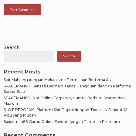
Search
Search
Recent Posts
Slot Mahjong dengan Mekanisme Permainan Bertema Asia
SPACEMAN88 : Sensasi Bermain Tanpa Gangguan dengan Performa
Server Stabil
SPACEMAN88 : Slot Online Terpercaya untuk Berburu Scatter dan
Maxwin
SLOT DEPO 10K : Platform Slot Digital dengan Transaksi Deposit 10
Ribu yang Mudah
Spaceman88 Game Online Favorit dengan Tampilan Premium
Recent Comments