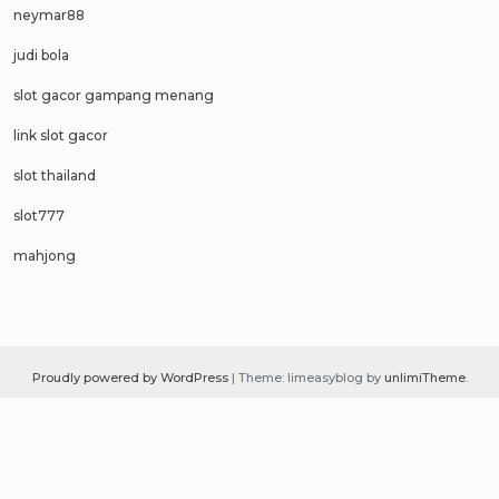
neymar88
judi bola
slot gacor gampang menang
link slot gacor
slot thailand
slot777
mahjong
Proudly powered by WordPress
|
Theme: limeasyblog by
unlimiTheme
.