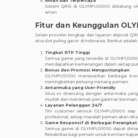
Aman dan Terpercaya
Sistem QRIS di OLYMPUS1000 didukung ole
aman.
Fitur dan Keunggulan OL
Selain provider lengkap dan layanan deposit Q
situs slot paling gacor di Indonesia. Berikut adal
Tingkat RTP Tinggi
Semua game yang tersedia di OLYMPUS1000 
mendapatkan kemenangan dalam setiap put
Bonus dan Promosi Menguntungkan
OLYMPUS1000 menawarkan berbagai bon
meningkatkan peluang menang pemain.
Antarmuka yang User-Friendly
Situs ini dirancang dengan antarmuka y
mudah dan menikmati pengalaman bermain 
Layanan Pelanggan 24/7
Tim customer service OLYMPUS1000 siap 
profesional, setiap masalah pemain akan dit
Game Responsif di Berbagai Perangkat
Semua game di OLYMPUS1000 dapat dimaink
fleksibilitas bagi pemain untuk bermain kapan