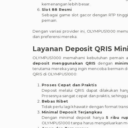
kemenangan lebih besar.
Slot 88 Resmi
Sebagai game slot gacor dengan RTP tinggi,
pemain.
Dengan variasi provider ini, OLYMPUS1000 mema
dan preferensi mereka.
Layanan Deposit QRIS Min
OLYMPUS1000 memahami kebutuhan pemain akan
deposit menggunakan QRIS
dengan
minim
terutama mereka yang ingin mencoba bermain de
QRIS di OLYMPUS1000:
Proses Cepat dan Praktis
Deposit melalui QRIS dapat dilakukan ha
Prosesnya sangat cepat dan praktis, sehin
Bebas Ribet
Tidak perlu lagi khawatir dengan format trans
Minimal Deposit Terjangkau
Dengan minimal deposit hanya
5 ribu ru
OLYMPUS1000 tanpa harus mengeluarkan mo