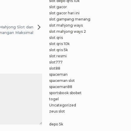
slot depo qris 10k
slot gacor
slot gacor hari ini
slot gampang menang
slot mahjong ways
Mahjong Slot dan
slot mahjong ways 2
nangan Maksimal
slot qris
slot qris 10k
slot qris 5k
slot resmi
slot777
slot88
spaceman
spaceman slot
spaceman88
sportsbook sbobet
togel
Uncategorized
zeus slot
depo 5k