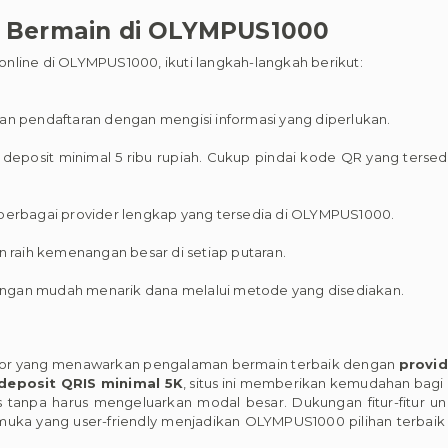
i Bermain di OLYMPUS1000
nline di OLYMPUS1000, ikuti langkah-langkah berikut:
an pendaftaran dengan mengisi informasi yang diperlukan.
deposit minimal 5 ribu rupiah. Cukup pindai kode QR yang tersed
ri berbagai provider lengkap yang tersedia di OLYMPUS1000.
n raih kemenangan besar di setiap putaran.
ngan mudah menarik dana melalui metode yang disediakan.
 gacor yang menawarkan pengalaman bermain terbaik dengan
provid
deposit QRIS minimal 5K
, situs ini memberikan kemudahan bagi
 tanpa harus mengeluarkan modal besar. Dukungan fitur-fitur un
rmuka yang user-friendly menjadikan OLYMPUS1000 pilihan terbai