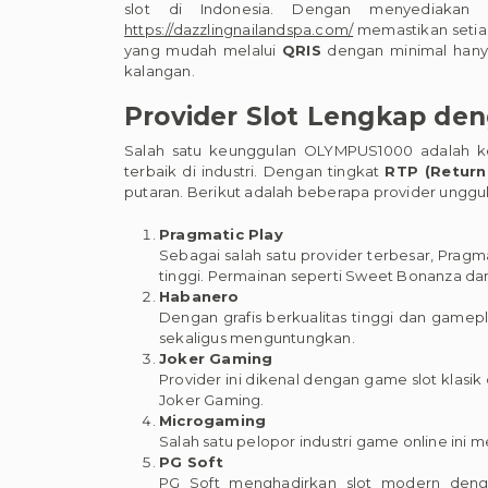
slot di Indonesia. Dengan menyediaka
https://dazzlingnailandspa.com/
memastikan setiap
yang mudah melalui
QRIS
dengan minimal han
kalangan.
Provider Slot Lengkap den
Salah satu keunggulan OLYMPUS1000 adalah k
terbaik di industri. Dengan tingkat
RTP (Return
putaran. Berikut adalah beberapa provider ung
Pragmatic Play
Sebagai salah satu provider terbesar, Prag
tinggi. Permainan seperti Sweet Bonanza da
Habanero
Dengan grafis berkualitas tinggi dan game
sekaligus menguntungkan.
Joker Gaming
Provider ini dikenal dengan game slot klasik
Joker Gaming.
Microgaming
Salah satu pelopor industri game online in
PG Soft
PG Soft menghadirkan slot modern deng