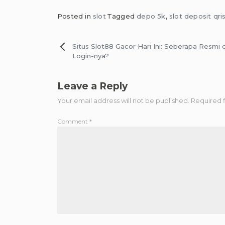
Posted in
slot
Tagged
depo 5k
,
slot deposit qri
Post
Situs Slot88 Gacor Hari Ini: Seberapa Resmi
Login-nya?
navigation
Leave a Reply
Your email address will not be published.
Required 
Comment
*