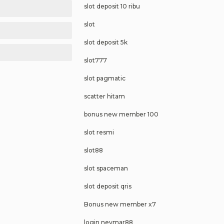
slot deposit 10 ribu
slot
slot deposit 5k
slot777
slot pagmatic
scatter hitam
bonus new member 100
slot resmi
slot88
slot spaceman
slot deposit qris
Bonus new member x7
login neymar88