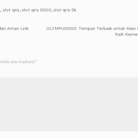
s
,
slot qris
,
slot qris 5000
,
slot qris 5k
 dan Aman Link
OLYMPUS1000: Tempat Terbaik untuk Main 
Raih Keme
fields are marked
*