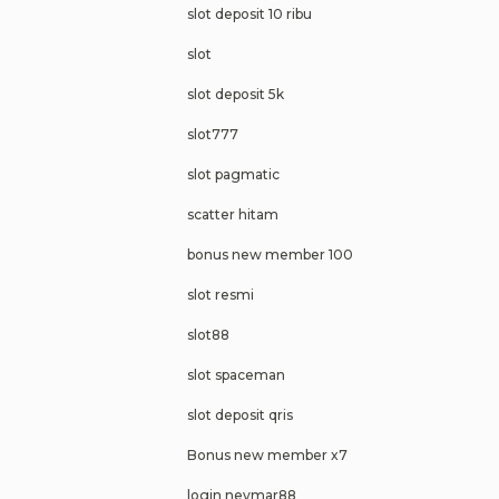
slot deposit 10 ribu
slot
slot deposit 5k
slot777
slot pagmatic
scatter hitam
bonus new member 100
slot resmi
slot88
slot spaceman
slot deposit qris
Bonus new member x7
login neymar88