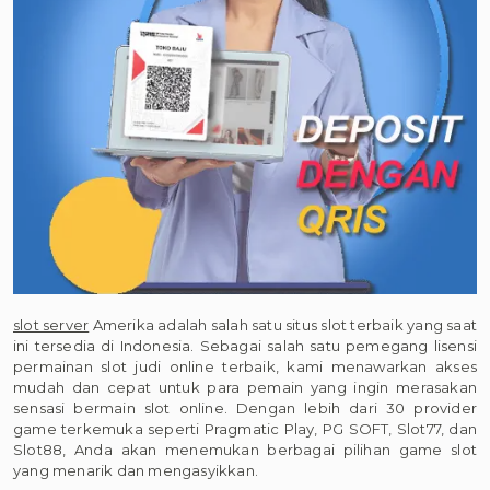
slot server
Amerika adalah salah satu situs slot terbaik yang saat
ini tersedia di Indonesia. Sebagai salah satu pemegang lisensi
permainan slot judi online terbaik, kami menawarkan akses
mudah dan cepat untuk para pemain yang ingin merasakan
sensasi bermain slot online. Dengan lebih dari 30 provider
game terkemuka seperti Pragmatic Play, PG SOFT, Slot77, dan
Slot88, Anda akan menemukan berbagai pilihan game slot
yang menarik dan mengasyikkan.