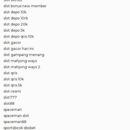
slot bonus new member
slot depo 10k
slot depo 10rb
slot depo 20k
slot depo 5k
slot depo qris 10k
slot gacor
slot gacor hari ini
slot gampang menang
slot mahjong ways
slot mahjong ways 2
slot qris
slot qris 10k
slot qris 5k
slot resmi
slot777
slot88
spaceman
spaceman slot
spaceman88
sportsbook sbobet