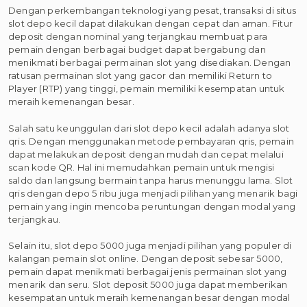
Dengan perkembangan teknologi yang pesat, transaksi di situs
slot depo kecil dapat dilakukan dengan cepat dan aman. Fitur
deposit dengan nominal yang terjangkau membuat para
pemain dengan berbagai budget dapat bergabung dan
menikmati berbagai permainan slot yang disediakan. Dengan
ratusan permainan slot yang gacor dan memiliki Return to
Player (RTP) yang tinggi, pemain memiliki kesempatan untuk
meraih kemenangan besar.
Salah satu keunggulan dari slot depo kecil adalah adanya slot
qris. Dengan menggunakan metode pembayaran qris, pemain
dapat melakukan deposit dengan mudah dan cepat melalui
scan kode QR. Hal ini memudahkan pemain untuk mengisi
saldo dan langsung bermain tanpa harus menunggu lama. Slot
qris dengan depo 5 ribu juga menjadi pilihan yang menarik bagi
pemain yang ingin mencoba peruntungan dengan modal yang
terjangkau.
Selain itu, slot depo 5000 juga menjadi pilihan yang populer di
kalangan pemain slot online. Dengan deposit sebesar 5000,
pemain dapat menikmati berbagai jenis permainan slot yang
menarik dan seru. Slot deposit 5000 juga dapat memberikan
kesempatan untuk meraih kemenangan besar dengan modal