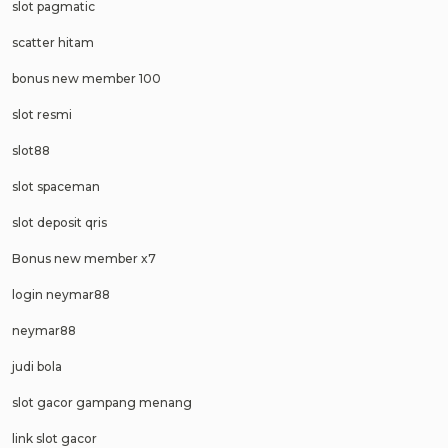
slot pagmatic
scatter hitam
bonus new member 100
slot resmi
slot88
slot spaceman
slot deposit qris
Bonus new member x7
login neymar88
neymar88
judi bola
slot gacor gampang menang
link slot gacor