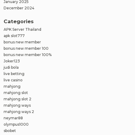
January 2025
December 2024
Categories
APK Server Thailand
apk slot777
bonus new member
bonus new member 100
bonus new member 100%
Joker123
judi bola
live betting
live casino
mahjong
mahjong slot
mahjong slot 2
mahjong ways
mahjong ways 2
neymar88
olympus1000
sbobet