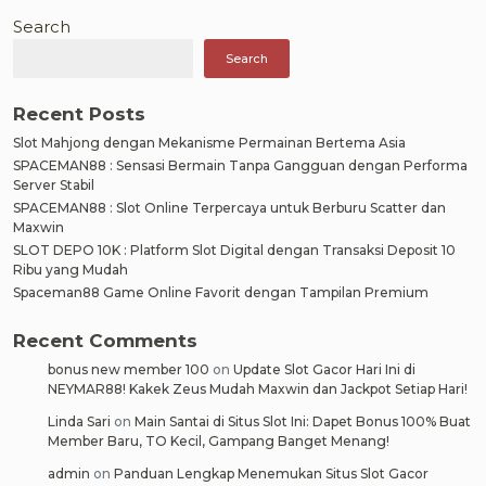
Search
Search
Recent Posts
Slot Mahjong dengan Mekanisme Permainan Bertema Asia
SPACEMAN88 : Sensasi Bermain Tanpa Gangguan dengan Performa
Server Stabil
SPACEMAN88 : Slot Online Terpercaya untuk Berburu Scatter dan
Maxwin
SLOT DEPO 10K : Platform Slot Digital dengan Transaksi Deposit 10
Ribu yang Mudah
Spaceman88 Game Online Favorit dengan Tampilan Premium
Recent Comments
bonus new member 100
on
Update Slot Gacor Hari Ini di
NEYMAR88! Kakek Zeus Mudah Maxwin dan Jackpot Setiap Hari!
Linda Sari
on
Main Santai di Situs Slot Ini: Dapet Bonus 100% Buat
Member Baru, TO Kecil, Gampang Banget Menang!
admin
on
Panduan Lengkap Menemukan Situs Slot Gacor