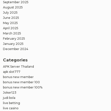
September 2025
August 2025
July 2025
June 2025
May 2025
April 2025
March 2025
February 2025
January 2025
December 2024
Categories
APK Server Thailand
apk slot777
bonus new member
bonus new member 100
bonus new member 100%
Joker123
judi bola
live betting
live casino