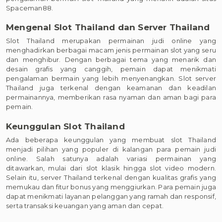
Spaceman88.
Mengenal Slot Thailand dan Server Thailand
Slot Thailand merupakan permainan judi online yang
menghadirkan berbagai macam jenis permainan slot yang seru
dan menghibur. Dengan berbagai tema yang menarik dan
desain grafis yang canggih, pemain dapat menikmati
pengalaman bermain yang lebih menyenangkan. Slot server
Thailand juga terkenal dengan keamanan dan keadilan
permainannya, memberikan rasa nyaman dan aman bagi para
pemain.
Keunggulan Slot Thailand
Ada beberapa keunggulan yang membuat slot Thailand
menjadi pilihan yang populer di kalangan para pemain judi
online. Salah satunya adalah variasi permainan yang
ditawarkan, mulai dari slot klasik hingga slot video modern.
Selain itu, server Thailand terkenal dengan kualitas grafis yang
memukau dan fitur bonus yang menggiurkan. Para pemain juga
dapat menikmati layanan pelanggan yang ramah dan responsif,
serta transaksi keuangan yang aman dan cepat.