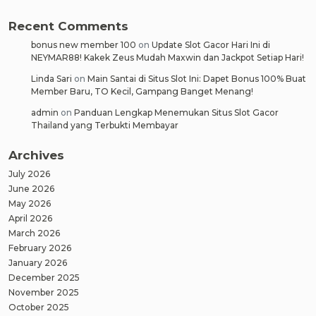
Recent Comments
bonus new member 100
on
Update Slot Gacor Hari Ini di
NEYMAR88! Kakek Zeus Mudah Maxwin dan Jackpot Setiap Hari!
Linda Sari
on
Main Santai di Situs Slot Ini: Dapet Bonus 100% Buat
Member Baru, TO Kecil, Gampang Banget Menang!
admin
on
Panduan Lengkap Menemukan Situs Slot Gacor
Thailand yang Terbukti Membayar
Archives
July 2026
June 2026
May 2026
April 2026
March 2026
February 2026
January 2026
December 2025
November 2025
October 2025