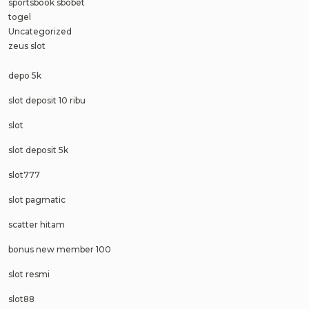
sportsbook sbobet
togel
Uncategorized
zeus slot
depo 5k
slot deposit 10 ribu
slot
slot deposit 5k
slot777
slot pagmatic
scatter hitam
bonus new member 100
slot resmi
slot88