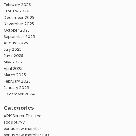
February 2026
January 2026
December 2025
November 2025
October 2025
September 2025
August 2025
July 2025
June 2025
May 2025
April 2025
March 2025
February 2025
January 2025
December 2024
Categories
APK Server Thailand
apk slot777
bonus new member
bonus new member 100