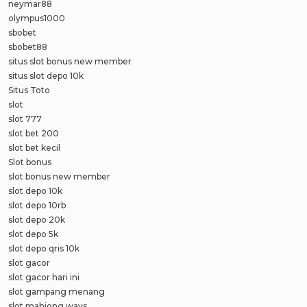
neymar88
olympus1000
sbobet
sbobet88
situs slot bonus new member
situs slot depo 10k
Situs Toto
slot
slot 777
slot bet 200
slot bet kecil
Slot bonus
slot bonus new member
slot depo 10k
slot depo 10rb
slot depo 20k
slot depo 5k
slot depo qris 10k
slot gacor
slot gacor hari ini
slot gampang menang
slot mahjong ways