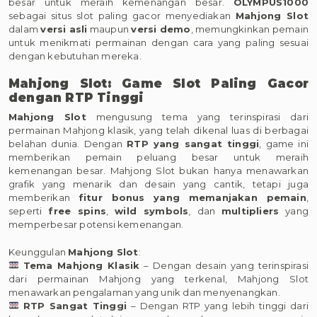
besar untuk meraih kemenangan besar.
OLYMPUS1000
sebagai situs slot paling gacor menyediakan
Mahjong Slot
dalam
versi asli
maupun
versi demo
, memungkinkan pemain
untuk menikmati permainan dengan cara yang paling sesuai
dengan kebutuhan mereka.
Mahjong Slot: Game Slot Paling Gacor
dengan RTP Tinggi
Mahjong Slot
mengusung tema yang terinspirasi dari
permainan Mahjong klasik, yang telah dikenal luas di berbagai
belahan dunia. Dengan
RTP yang sangat tinggi
, game ini
memberikan pemain peluang besar untuk meraih
kemenangan besar. Mahjong Slot bukan hanya menawarkan
grafik yang menarik dan desain yang cantik, tetapi juga
memberikan
fitur bonus yang memanjakan pemain
,
seperti
free spins
,
wild symbols
, dan
multipliers
yang
memperbesar potensi kemenangan.
Keunggulan
Mahjong Slot
:
Tema Mahjong Klasik
– Dengan desain yang terinspirasi
dari permainan Mahjong yang terkenal, Mahjong Slot
menawarkan pengalaman yang unik dan menyenangkan.
RTP Sangat Tinggi
– Dengan RTP yang lebih tinggi dari