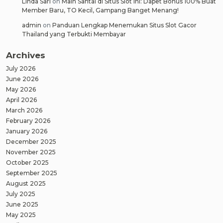
Linda Sari
on
Main Santai di Situs Slot Ini: Dapet Bonus 100% Buat
Member Baru, TO Kecil, Gampang Banget Menang!
admin
on
Panduan Lengkap Menemukan Situs Slot Gacor
Thailand yang Terbukti Membayar
Archives
July 2026
June 2026
May 2026
April 2026
March 2026
February 2026
January 2026
December 2025
November 2025
October 2025
September 2025
August 2025
July 2025
June 2025
May 2025