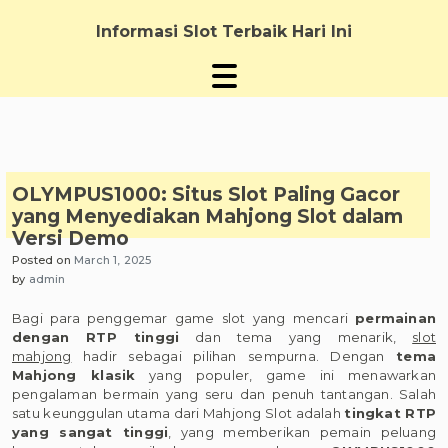
Skip
to
Informasi Slot Terbaik Hari Ini
content
OLYMPUS1000: Situs Slot Paling Gacor
yang Menyediakan Mahjong Slot dalam
Versi Demo
Posted on
March 1, 2025
by
admin
Bagi para penggemar game slot yang mencari
permainan
dengan RTP tinggi
dan tema yang menarik,
slot
mahjong
hadir sebagai pilihan sempurna. Dengan
tema
Mahjong klasik
yang populer, game ini menawarkan
pengalaman bermain yang seru dan penuh tantangan. Salah
satu keunggulan utama dari Mahjong Slot adalah
tingkat RTP
yang sangat tinggi
, yang memberikan pemain peluang