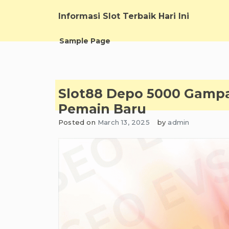
Skip
to
Informasi Slot Terbaik Hari Ini
content
Sample Page
Slot88 Depo 5000 Gamp
Pemain Baru
Posted on
March 13, 2025
by
admin