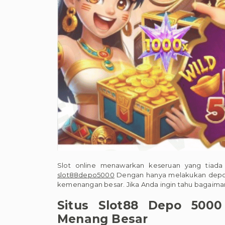
Slot online menawarkan keseruan yang tiada
slot88depo5000
Dengan hanya melakukan deposi
kemenangan besar. Jika Anda ingin tahu bagaimana
Situs Slot88 Depo 5000
Menang Besar