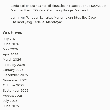
Linda Sari
on
Main Santai di Situs Slot Ini: Dapet Bonus 100% Buat
Member Baru, TO Kecil, Gampang Banget Menang!
admin
on
Panduan Lengkap Menemukan Situs Slot Gacor
Thailand yang Terbukti Membayar
Archives
July 2026
June 2026
May 2026
April 2026
March 2026
February 2026
January 2026
December 2025
November 2025
October 2025
September 2025
August 2025
July 2025
June 2025