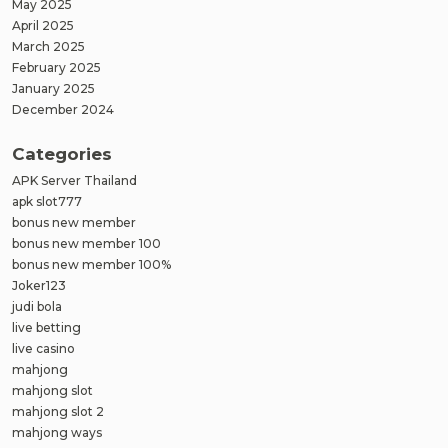
May 2025
April 2025
March 2025
February 2025
January 2025
December 2024
Categories
APK Server Thailand
apk slot777
bonus new member
bonus new member 100
bonus new member 100%
Joker123
judi bola
live betting
live casino
mahjong
mahjong slot
mahjong slot 2
mahjong ways