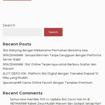
Search
Search
Recent Posts
Slot Mahjong dengan Mekanisme Permainan Bertema Asia
SPACEMAN88 : Sensasi Bermain Tanpa Gangguan dengan Performa
Server Stabil
SPACEMAN88 : Slot Online Terpercaya untuk Berburu Scatter dan
Maxwin
SLOT DEPO 10K : Platform Slot Digital dengan Transaksi Deposit 10
Ribu yang Mudah
Spaceman88 Game Online Favorit dengan Tampilan Premium
Recent Comments
bonus new member 100
on
Update Slot Gacor Hari Ini di
NEYMAR88! Kakek Zeus Mudah Maxwin dan Jackpot Setiap Hari!