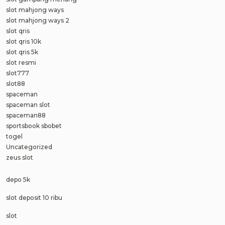
slot mahjong ways
slot mahjong ways 2
slot qris
slot qris 10k
slot qris 5k
slot resmi
slot777
slot88
spaceman
spaceman slot
spaceman88
sportsbook sbobet
togel
Uncategorized
zeus slot
depo 5k
slot deposit 10 ribu
slot