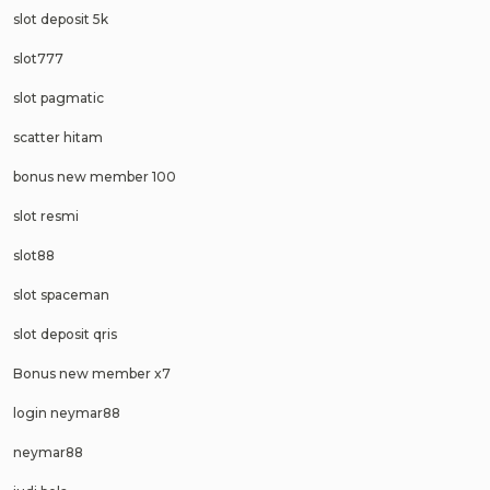
slot deposit 5k
slot777
slot pagmatic
scatter hitam
bonus new member 100
slot resmi
slot88
slot spaceman
slot deposit qris
Bonus new member x7
login neymar88
neymar88