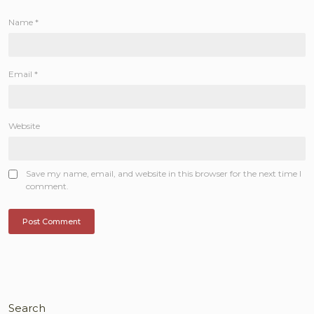
Name
*
Email
*
Website
Save my name, email, and website in this browser for the next time I
comment.
Search