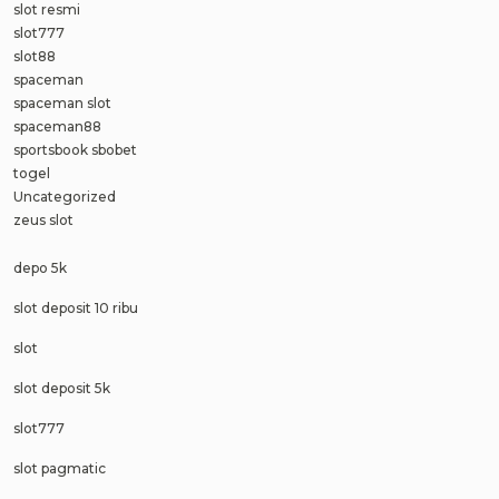
slot resmi
slot777
slot88
spaceman
spaceman slot
spaceman88
sportsbook sbobet
togel
Uncategorized
zeus slot
depo 5k
slot deposit 10 ribu
slot
slot deposit 5k
slot777
slot pagmatic