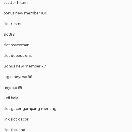
scatter hitam
bonus new member 100
slot resmi
slot88
slot spaceman
slot deposit qris
Bonus new member x7
login neymar88
neymar88
judi bola
slot gacor gampang menang
link slot gacor
slot thailand