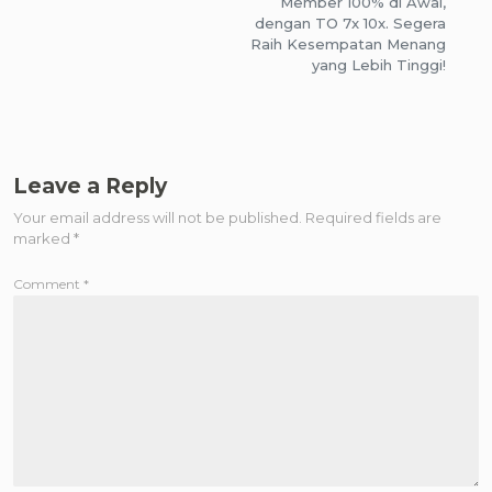
Member 100% di Awal,
dengan TO 7x 10x. Segera
Raih Kesempatan Menang
yang Lebih Tinggi!
Leave a Reply
Your email address will not be published.
Required fields are
marked
*
Comment
*