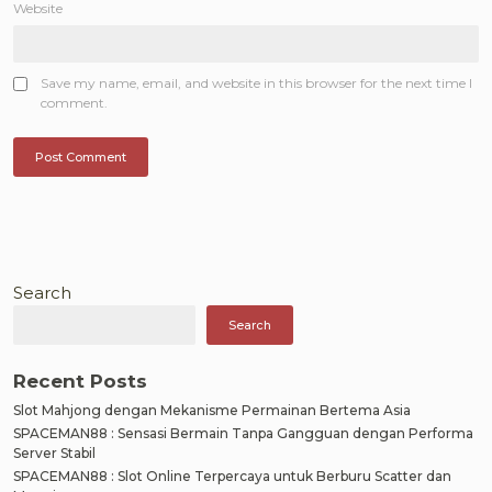
Website
Save my name, email, and website in this browser for the next time I
comment.
Search
Search
Recent Posts
Slot Mahjong dengan Mekanisme Permainan Bertema Asia
SPACEMAN88 : Sensasi Bermain Tanpa Gangguan dengan Performa
Server Stabil
SPACEMAN88 : Slot Online Terpercaya untuk Berburu Scatter dan