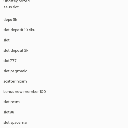
Uncategorized
zeus slot
depo 5k
slot deposit 10 ribu
slot
slot deposit 5k
slot777
slot pagmatic
scatter hitam
bonus new member 100
slot resmi
slot88
slot spaceman