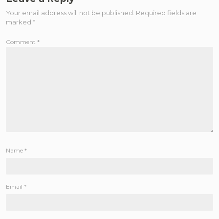
Your email address will not be published.
Required fields are
marked
*
Comment
*
Name
*
Email
*