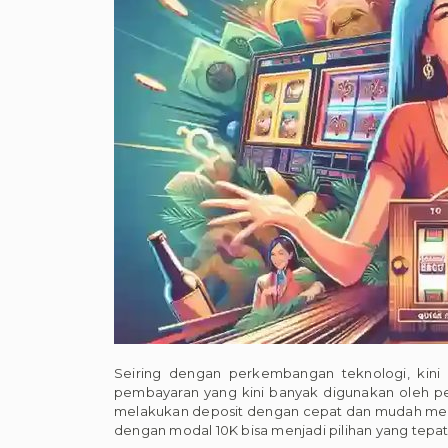
Seiring dengan perkembangan teknologi, kini
pembayaran yang kini banyak digunakan oleh pe
melakukan deposit dengan cepat dan mudah melalu
dengan modal 10K bisa menjadi pilihan yang tepat