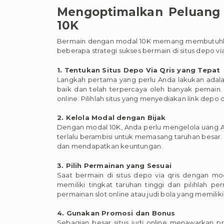
Mengoptimalkan Peluang 
10K
Bermain dengan modal 10K memang membutuhkan s
beberapa strategi sukses bermain di situs depo v
1. Tentukan Situs Depo Via Qris yang Tepat
Langkah pertama yang perlu Anda lakukan adalah 
baik dan telah terpercaya oleh banyak pemain. C
online. Pilihlah situs yang menyediakan link de
2. Kelola Modal dengan Bijak
Dengan modal 10K, Anda perlu mengelola uang An
terlalu berambisi untuk memasang taruhan besar
dan mendapatkan keuntungan.
3. Pilih Permainan yang Sesuai
Saat bermain di situs depo via qris dengan mo
memiliki tingkat taruhan tinggi dan pilihlah p
permainan slot online atau judi bola yang memili
4. Gunakan Promosi dan Bonus
Sebagian besar situs judi online menawarkan 