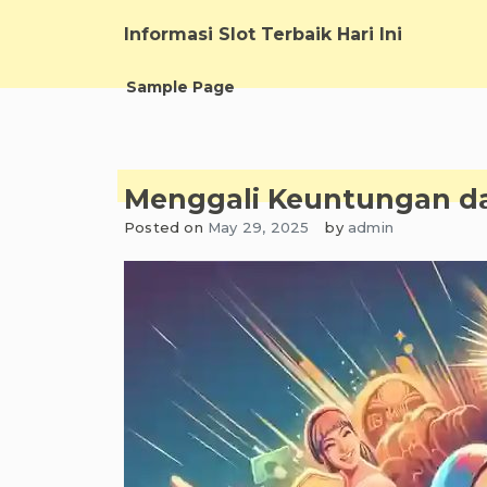
Skip
to
Informasi Slot Terbaik Hari Ini
content
Sample Page
Menggali Keuntungan dar
Posted on
May 29, 2025
by
admin