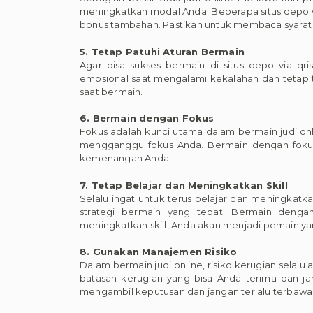
meningkatkan modal Anda. Beberapa situs depo 
bonus tambahan. Pastikan untuk membaca syara
5. Tetap Patuhi Aturan Bermain
Agar bisa sukses bermain di situs depo via qr
emosional saat mengalami kekalahan dan tetap t
saat bermain.
6. Bermain dengan Fokus
Fokus adalah kunci utama dalam bermain judi on
mengganggu fokus Anda. Bermain dengan fok
kemenangan Anda.
7. Tetap Belajar dan Meningkatkan Skill
Selalu ingat untuk terus belajar dan meningkatkan
strategi bermain yang tepat. Bermain denga
meningkatkan skill, Anda akan menjadi pemain yan
8. Gunakan Manajemen Risiko
Dalam bermain judi online, risiko kerugian selal
batasan kerugian yang bisa Anda terima dan jan
mengambil keputusan dan jangan terlalu terbawa