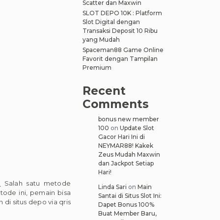
Scatter dan Maxwin
SLOT DEPO 10K : Platform
Slot Digital dengan
Transaksi Deposit 10 Ribu
yang Mudah
Spaceman88 Game Online
Favorit dengan Tampilan
Premium
Recent
Comments
bonus new member
100
on
Update Slot
Gacor Hari Ini di
NEYMAR88! Kakek
Zeus Mudah Maxwin
dan Jackpot Setiap
Hari!
k
Salah satu metode
Linda Sari
on
Main
ode ini, pemain bisa
Santai di Situs Slot Ini:
i situs depo via qris
Dapet Bonus 100%
Buat Member Baru,