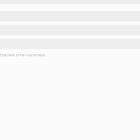
 the next time I comment.