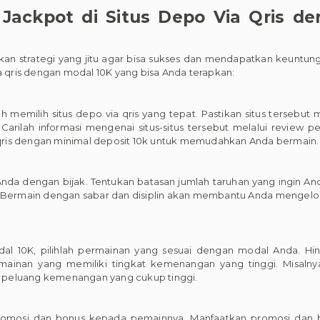
Jackpot di Situs Depo Via Qris d
trategi yang jitu agar bisa sukses dan mendapatkan keuntungan
ia qris dengan modal 10K yang bisa Anda terapkan:
memilih situs depo via qris yang tepat. Pastikan situs tersebut m
arilah informasi mengenai situs-situs tersebut melalui review p
po qris dengan minimal deposit 10k untuk memudahkan Anda bermain.
da dengan bijak. Tentukan batasan jumlah taruhan yang ingin An
. Bermain dengan sabar dan disiplin akan membantu Anda mengelo
dal 10K, pilihlah permainan yang sesuai dengan modal Anda. Hi
ermainan yang memiliki tingkat kemenangan yang tinggi. Misalny
ki peluang kemenangan yang cukup tinggi.
promosi dan bonus kepada pemainnya. Manfaatkan promosi dan 