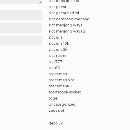
slot depo qris 10k
slot gacor
slot gacor hari ini
slot gampang menang
slot mahjong ways
slot mahjong ways 2
slot qris
slot qris 10k
slot qris 5k
slot resmi
slot777
slot88
spaceman
spaceman slot
spaceman88
sportsbook sbobet
togel
Uncategorized
zeus slot
depo 5k