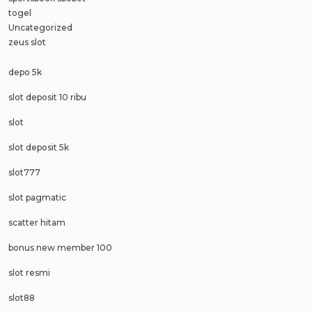
togel
Uncategorized
zeus slot
depo 5k
slot deposit 10 ribu
slot
slot deposit 5k
slot777
slot pagmatic
scatter hitam
bonus new member 100
slot resmi
slot88