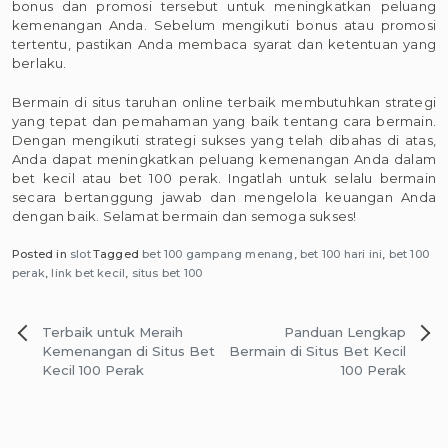
bonus dan promosi tersebut untuk meningkatkan peluang
kemenangan Anda. Sebelum mengikuti bonus atau promosi
tertentu, pastikan Anda membaca syarat dan ketentuan yang
berlaku.
Bermain di situs taruhan online terbaik membutuhkan strategi
yang tepat dan pemahaman yang baik tentang cara bermain.
Dengan mengikuti strategi sukses yang telah dibahas di atas,
Anda dapat meningkatkan peluang kemenangan Anda dalam
bet kecil atau bet 100 perak. Ingatlah untuk selalu bermain
secara bertanggung jawab dan mengelola keuangan Anda
dengan baik. Selamat bermain dan semoga sukses!
Posted in
slot
Tagged
bet 100 gampang menang
,
bet 100 hari ini
,
bet 100
perak
,
link bet kecil
,
situs bet 100
Post
Terbaik untuk Meraih
Panduan Lengkap
navigation
Kemenangan di Situs Bet
Bermain di Situs Bet Kecil
Kecil 100 Perak
100 Perak