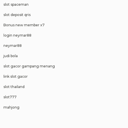
slot spaceman
slot deposit qris
Bonus new member x7
login neymar88
neymar88
judi bola
slot gacor gampang menang
link slot gacor
slot thailand
slot777
mahjong