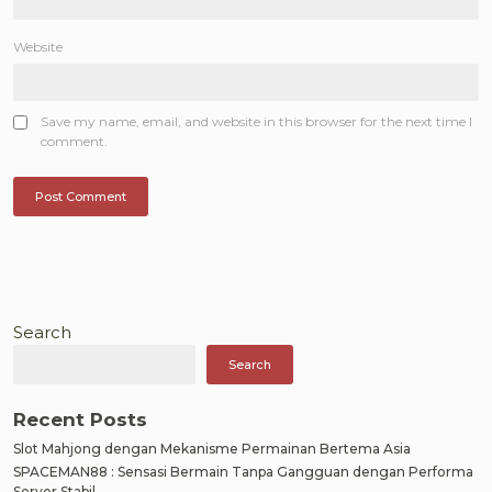
Website
Save my name, email, and website in this browser for the next time I
comment.
Search
Search
Recent Posts
Slot Mahjong dengan Mekanisme Permainan Bertema Asia
SPACEMAN88 : Sensasi Bermain Tanpa Gangguan dengan Performa
Server Stabil