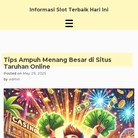
Skip
to
Informasi Slot Terbaik Hari Ini
content
Tips Ampuh Menang Besar di Situs
Taruhan Online
Posted on
May 29, 2025
by
admin