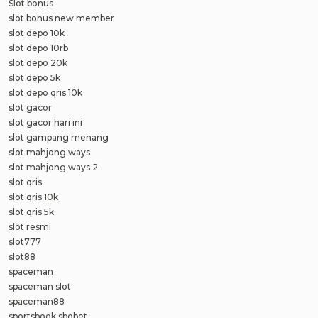
Slot bonus
slot bonus new member
slot depo 10k
slot depo 10rb
slot depo 20k
slot depo 5k
slot depo qris 10k
slot gacor
slot gacor hari ini
slot gampang menang
slot mahjong ways
slot mahjong ways 2
slot qris
slot qris 10k
slot qris 5k
slot resmi
slot777
slot88
spaceman
spaceman slot
spaceman88
sportsbook sbobet