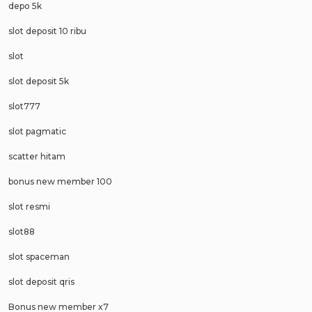
depo 5k
slot deposit 10 ribu
slot
slot deposit 5k
slot777
slot pagmatic
scatter hitam
bonus new member 100
slot resmi
slot88
slot spaceman
slot deposit qris
Bonus new member x7