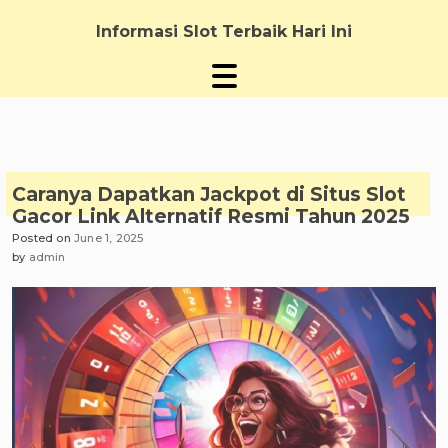
Skip
to
Informasi Slot Terbaik Hari Ini
content
Caranya Dapatkan Jackpot di Situs Slot
Gacor Link Alternatif Resmi Tahun 2025
Posted on
June 1, 2025
by
admin