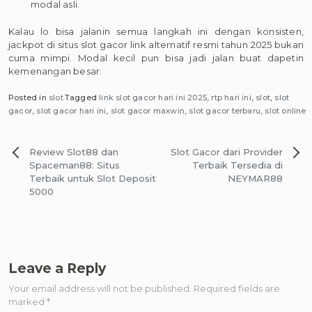
modal asli.
Kalau lo bisa jalanin semua langkah ini dengan konsisten,
jackpot di situs slot gacor link alternatif resmi tahun 2025 bukan
cuma mimpi. Modal kecil pun bisa jadi jalan buat dapetin
kemenangan besar.
Posted in
slot
Tagged
link slot gacor hari ini 2025
,
rtp hari ini
,
slot
,
slot
gacor
,
slot gacor hari ini
,
slot gacor maxwin
,
slot gacor terbaru
,
slot online
Post
Review Slot88 dan
Slot Gacor dari Provider
navigation
Spaceman88: Situs
Terbaik Tersedia di
Terbaik untuk Slot Deposit
NEYMAR88
5000
Leave a Reply
Your email address will not be published.
Required fields are
marked
*