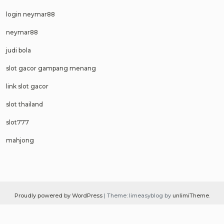
login neymar88
neymar88
judi bola
slot gacor gampang menang
link slot gacor
slot thailand
slot777
mahjong
Proudly powered by WordPress
|
Theme: limeasyblog by
unlimiTheme
.