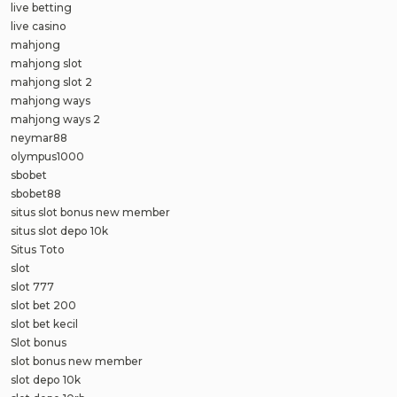
live betting
live casino
mahjong
mahjong slot
mahjong slot 2
mahjong ways
mahjong ways 2
neymar88
olympus1000
sbobet
sbobet88
situs slot bonus new member
situs slot depo 10k
Situs Toto
slot
slot 777
slot bet 200
slot bet kecil
Slot bonus
slot bonus new member
slot depo 10k