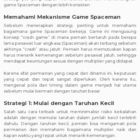
game Spaceman dengan lebih konsisten.
Memahami Mekanisme Game Spaceman
Sebelum menerapkan strategi, penting untuk memahami
bagaimana game Spaceman bekerja. Game ini mengusung
konsep “crash game” di mana pemain bertaruh pada berapa
lama pesawat luar angkasa (Spaceman) akan terbang sebelum
akhirnya “crash” atau jatuh. Pemain harus memutuskan kapan
harus menarik kemenangan sebelum pesawat jatuh, sehingga
mendapat keuntungan sesuai dengan multiplier yang didapat.
Karena sifat permainan yang cepat dan dinamis ini, keputusan
yang cepat dan tepat sangat diperlukan. Oleh karena itu,
mengenal pola dan timing dalam game menjadi hal utama
sebelum mulai bermain dengan taruhan besar.
Strategi 1: Mulai dengan Taruhan Kecil
Salah satu cara terbaik untuk meminimalisir risiko kekalahan
adalah dengan memulai taruhan dalam jumlah kecil terlebih
dahulu. Dengan taruhan kecil, pemain bisa mengamati pola
permainan dan memahami bagaimana multiplier naik dan
kapan waktu yang tepat untuk menarik kemenangan.