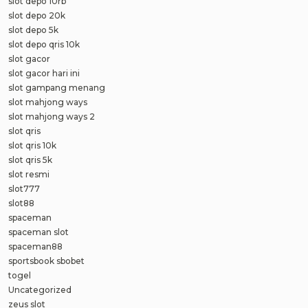
slot depo 10rb
slot depo 20k
slot depo 5k
slot depo qris 10k
slot gacor
slot gacor hari ini
slot gampang menang
slot mahjong ways
slot mahjong ways 2
slot qris
slot qris 10k
slot qris 5k
slot resmi
slot777
slot88
spaceman
spaceman slot
spaceman88
sportsbook sbobet
togel
Uncategorized
zeus slot