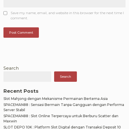
Save my name, email, and website in this browser for the next time I
comment.
Search
Search
Recent Posts
Slot Mahjong dengan Mekanisme Permainan Bertema Asia
SPACEMAN88 : Sensasi Bermain Tanpa Gangguan dengan Performa
Server Stabil
SPACEMAN88 : Slot Online Terpercaya untuk Berburu Scatter dan
Maxwin
SLOT DEPO 10K : Platform Slot Digital dengan Transaksi Deposit 10