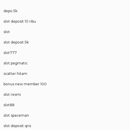
depo 5k
slot deposit 10 ribu
slot
slot deposit 5k
slot777
slot pagmatic
scatter hitam
bonus new member 100
slot resmi
slot88
slot spaceman
slot deposit qris