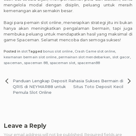
mengelola modal dengan disiplin, peluang untuk meraih
kemenangan akan semakin besar.
Bagi para pemain slot online, menerapkan strategi jitu ini bukan
hanya akan meningkatkan pengalaman bermain, tapi juga
membuka peluang untuk mendapatkan hasil yang maksimal di
game Spaceman. Selamat mencoba dan semoga sukses!
Posted in
slot
Tagged
bonus slot online
,
Crash Game slot online
,
keamanan bermain slot online
,
permainan slot mendebarkan
,
slot gacor
,
spaceman
,
spaceman 88
,
spaceman slot
,
spaceman88
Post
Panduan Lengkap Deposit
Rahasia Sukses Bermain di
navigation
QRIS di NEYMAR88 untuk
Situs Toto Deposit Kecil
Pemula Slot Online
Leave a Reply
Your email address will not be published.
Required fields are