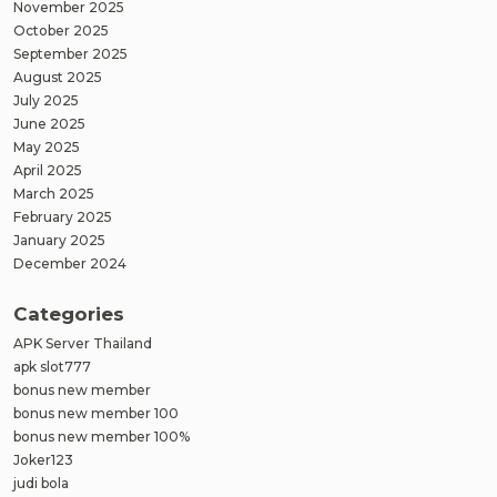
November 2025
October 2025
September 2025
August 2025
July 2025
June 2025
May 2025
April 2025
March 2025
February 2025
January 2025
December 2024
Categories
APK Server Thailand
apk slot777
bonus new member
bonus new member 100
bonus new member 100%
Joker123
judi bola