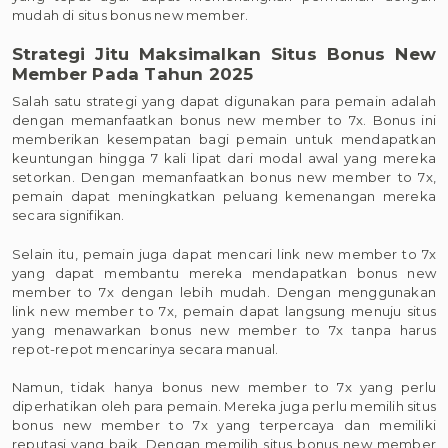
mudah di situs bonus new member.
Strategi Jitu Maksimalkan Situs Bonus New
Member Pada Tahun 2025
Salah satu strategi yang dapat digunakan para pemain adalah
dengan memanfaatkan bonus new member to 7x. Bonus ini
memberikan kesempatan bagi pemain untuk mendapatkan
keuntungan hingga 7 kali lipat dari modal awal yang mereka
setorkan. Dengan memanfaatkan bonus new member to 7x,
pemain dapat meningkatkan peluang kemenangan mereka
secara signifikan.
Selain itu, pemain juga dapat mencari link new member to 7x
yang dapat membantu mereka mendapatkan bonus new
member to 7x dengan lebih mudah. Dengan menggunakan
link new member to 7x, pemain dapat langsung menuju situs
yang menawarkan bonus new member to 7x tanpa harus
repot-repot mencarinya secara manual.
Namun, tidak hanya bonus new member to 7x yang perlu
diperhatikan oleh para pemain. Mereka juga perlu memilih situs
bonus new member to 7x yang terpercaya dan memiliki
reputasi yang baik. Dengan memilih situs bonus new member