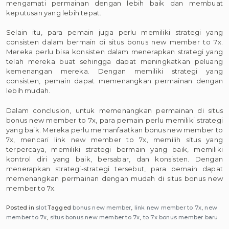
mengamati permainan dengan lebih baik dan membuat
keputusan yang lebih tepat.
Selain itu, para pemain juga perlu memiliki strategi yang
consisten dalam bermain di situs bonus new member to 7x.
Mereka perlu bisa konsisten dalam menerapkan strategi yang
telah mereka buat sehingga dapat meningkatkan peluang
kemenangan mereka. Dengan memiliki strategi yang
consisten, pemain dapat memenangkan permainan dengan
lebih mudah.
Dalam conclusion, untuk memenangkan permainan di situs
bonus new member to 7x, para pemain perlu memiliki strategi
yang baik. Mereka perlu memanfaatkan bonus new member to
7x, mencari link new member to 7x, memilih situs yang
terpercaya, memiliki strategi bermain yang baik, memiliki
kontrol diri yang baik, bersabar, dan konsisten. Dengan
menerapkan strategi-strategi tersebut, para pemain dapat
memenangkan permainan dengan mudah di situs bonus new
member to 7x.
Posted in
slot
Tagged
bonus new member
,
link new member to 7x
,
new
member to 7x
,
situs bonus new member to 7x
,
to 7x bonus member baru