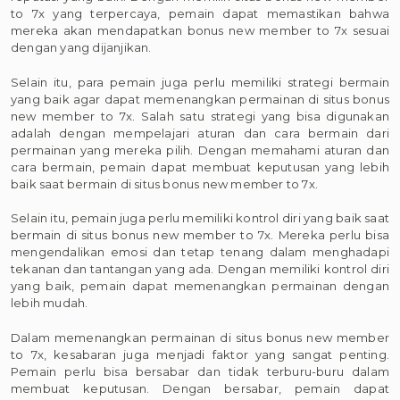
to 7x yang terpercaya, pemain dapat memastikan bahwa
mereka akan mendapatkan bonus new member to 7x sesuai
dengan yang dijanjikan.
Selain itu, para pemain juga perlu memiliki strategi bermain
yang baik agar dapat memenangkan permainan di situs bonus
new member to 7x. Salah satu strategi yang bisa digunakan
adalah dengan mempelajari aturan dan cara bermain dari
permainan yang mereka pilih. Dengan memahami aturan dan
cara bermain, pemain dapat membuat keputusan yang lebih
baik saat bermain di situs bonus new member to 7x.
Selain itu, pemain juga perlu memiliki kontrol diri yang baik saat
bermain di situs bonus new member to 7x. Mereka perlu bisa
mengendalikan emosi dan tetap tenang dalam menghadapi
tekanan dan tantangan yang ada. Dengan memiliki kontrol diri
yang baik, pemain dapat memenangkan permainan dengan
lebih mudah.
Dalam memenangkan permainan di situs bonus new member
to 7x, kesabaran juga menjadi faktor yang sangat penting.
Pemain perlu bisa bersabar dan tidak terburu-buru dalam
membuat keputusan. Dengan bersabar, pemain dapat