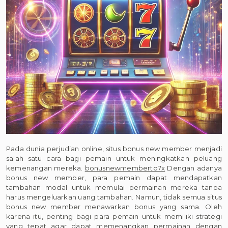
Pada dunia perjudian online, situs bonus new member menjadi
salah satu cara bagi pemain untuk meningkatkan peluang
kemenangan mereka.
bonusnewmemberto7x
Dengan adanya
bonus new member, para pemain dapat mendapatkan
tambahan modal untuk memulai permainan mereka tanpa
harus mengeluarkan uang tambahan. Namun, tidak semua situs
bonus new member menawarkan bonus yang sama. Oleh
karena itu, penting bagi para pemain untuk memiliki strategi
yang tepat agar dapat memenangkan permainan dengan