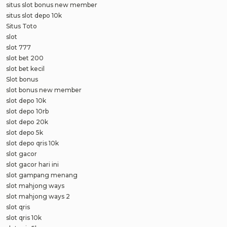
situs slot bonus new member
situs slot depo 10k
Situs Toto
slot
slot 777
slot bet 200
slot bet kecil
Slot bonus
slot bonus new member
slot depo 10k
slot depo 10rb
slot depo 20k
slot depo 5k
slot depo qris 10k
slot gacor
slot gacor hari ini
slot gampang menang
slot mahjong ways
slot mahjong ways 2
slot qris
slot qris 10k