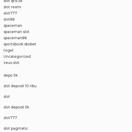
slot qris 5k
slot resmi
slot777
slot88
spaceman
spaceman slot
spaceman88
sportsbook sbobet
togel
Uncategorized
zeus slot
depo 5k
slot deposit 10 ribu
slot
slot deposit 5k
slot777
slot pagmatic