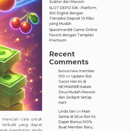
Scatter dan Maxwin
SLOT DEPO 10K : Platform
Slot Digital dengan
Transaksi Deposit 10 Ribu
yang Mudah
Spaceman88 Game Online
Favorit dengan Tampilan
Premium
Recent
Comments
bonus new member
100
on
Update Slot
Gacor Hari Ini di
NEYMAR88! Kakek
Zeus Mudah Maxwin
dan Jackpot Setiap
Hari!
Linda Sari
on
Main
Santai di Situs Slot Ini:
 mencari cara untuk
Dapet Bonus 100%
i terbaik yang dapat
Buat Member Baru,
 dapat membantu Anda