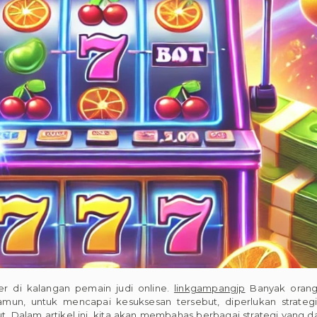
r di kalangan pemain judi online.
linkgampangjp
Banyak orang
Namun, untuk mencapai kesuksesan tersebut, diperlukan strateg
. Dalam artikel ini, kita akan membahas berbagai strategi yang