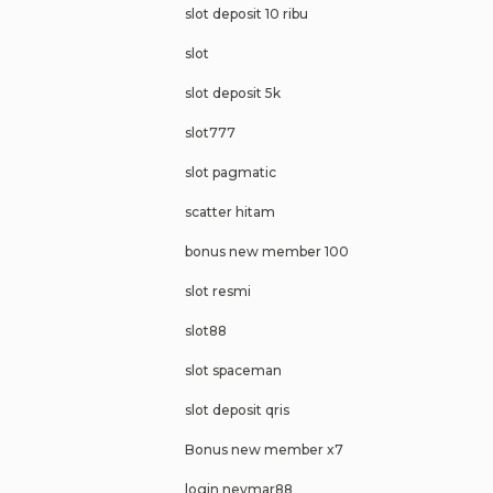
slot deposit 10 ribu
slot
slot deposit 5k
slot777
slot pagmatic
scatter hitam
bonus new member 100
slot resmi
slot88
slot spaceman
slot deposit qris
Bonus new member x7
login neymar88