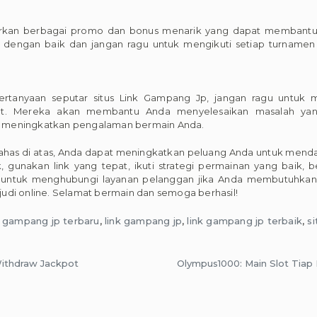
arkan berbagai promo dan bonus menarik yang dapat membant
engan baik dan jangan ragu untuk mengikuti setiap turnamen 
ertanyaan seputar situs Link Gampang Jp, jangan ragu untuk 
ebut. Mereka akan membantu Anda menyelesaikan masalah ya
k meningkatkan pengalaman bermain Anda.
bahas di atas, Anda dapat meningkatkan peluang Anda untuk mendap
, gunakan link yang tepat, ikuti strategi permainan yang baik, 
untuk menghubungi layanan pelanggan jika Anda membutuhkanny
udi online. Selamat bermain dan semoga berhasil!
,
gampang jp terbaru
,
link gampang jp
,
link gampang jp terbaik
,
s
 Withdraw Jackpot
Olympus1000: Main Slot Tiap