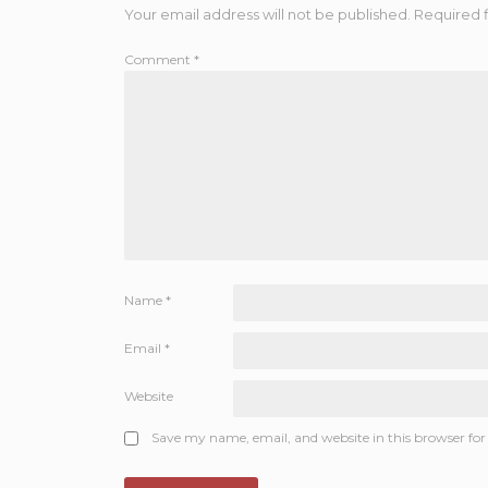
Your email address will not be published.
Required 
Comment
*
Name
*
Email
*
Website
Save my name, email, and website in this browser for