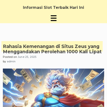
Skip
to
Informasi Slot Terbaik Hari Ini
content
Rahasia Kemenangan di Situs Zeus yang
Menggandakan Perolehan 1000 Kali Lipat
Posted on
June 25, 2025
by
admin