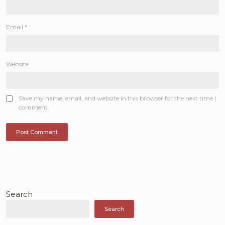
Email
*
Website
Save my name, email, and website in this browser for the next time I
comment.
Search
Search