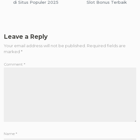
di Situs Populer 2025
Slot Bonus Terbaik
Leave a Reply
Your email address will not be published.
Required fields are
marked
*
Comment
*
Name
*