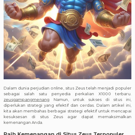
Dalam dunia perjudian online, situs Zeus telah menjadi populer
sebagai salah satu penyedia perkalian X1000 terbaru.
zeusgampangmenang
Namun, untuk sukses di situs ini,
diperlukan strategi yang efektif dan cerdas. Dalam artikel ini,
kita akan membahas berbagai strategi efektif untuk mencapai
kesuksesan di situs Zeus agar dapat memaksimalkan
kemenangan Anda.
Raih Kemenangan di Situs Zeus Terpopuler