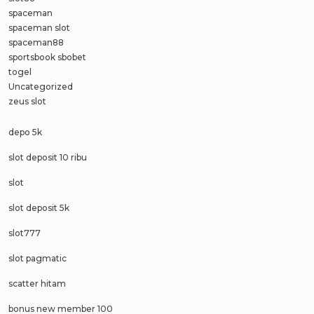
spaceman
spaceman slot
spaceman88
sportsbook sbobet
togel
Uncategorized
zeus slot
depo 5k
slot deposit 10 ribu
slot
slot deposit 5k
slot777
slot pagmatic
scatter hitam
bonus new member 100