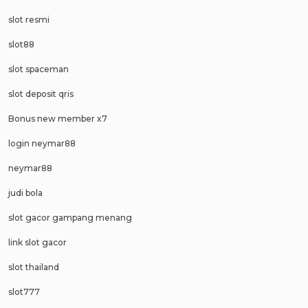
slot resmi
slot88
slot spaceman
slot deposit qris
Bonus new member x7
login neymar88
neymar88
judi bola
slot gacor gampang menang
link slot gacor
slot thailand
slot777