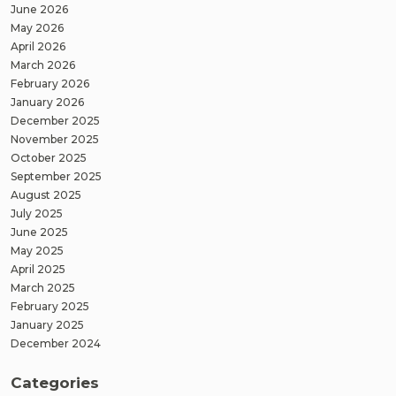
June 2026
May 2026
April 2026
March 2026
February 2026
January 2026
December 2025
November 2025
October 2025
September 2025
August 2025
July 2025
June 2025
May 2025
April 2025
March 2025
February 2025
January 2025
December 2024
Categories