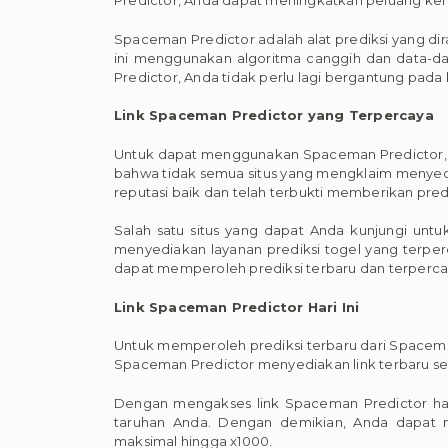
Predictor, Anda dapat meningkatkan peluang kem
Spaceman Predictor adalah alat prediksi yang di
ini menggunakan algoritma canggih dan data-da
Predictor, Anda tidak perlu lagi bergantung pa
Link Spaceman Predictor yang Terpercaya
Untuk dapat menggunakan Spaceman Predictor, A
bahwa tidak semua situs yang mengklaim menyedi
reputasi baik dan telah terbukti memberikan predi
Salah satu situs yang dapat Anda kunjungi unt
menyediakan layanan prediksi togel yang terper
dapat memperoleh prediksi terbaru dan terper
Link Spaceman Predictor Hari Ini
Untuk memperoleh prediksi terbaru dari Spaceman
Spaceman Predictor menyediakan link terbaru set
Dengan mengakses link Spaceman Predictor har
taruhan Anda. Dengan demikian, Anda dapat
maksimal hingga x1000.