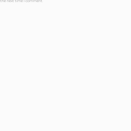
 the next time I comment.