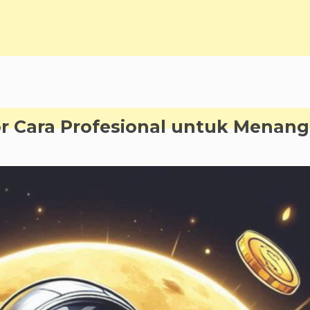
r Cara Profesional untuk Menang