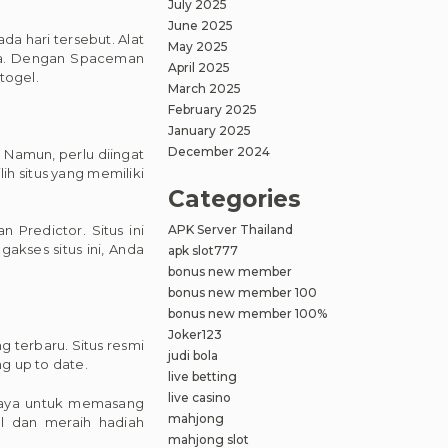
July 2025
June 2025
a hari tersebut. Alat
May 2025
aya. Dengan Spaceman
April 2025
togel.
March 2025
February 2025
January 2025
December 2024
Namun, perlu diingat
h situs yang memiliki
Categories
Predictor. Situs ini
APK Server Thailand
akses situs ini, Anda
apk slot777
bonus new member
bonus new member 100
bonus new member 100%
Joker123
 terbaru. Situs resmi
judi bola
g up to date.
live betting
live casino
rcaya untuk memasang
mahjong
l dan meraih hadiah
mahjong slot