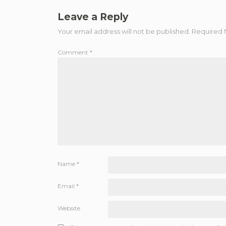
Leave a Reply
Your email address will not be published.
Required 
Comment
*
Name
*
Email
*
Website