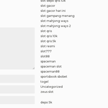
slot depo qris 10k
slot gacor
slot gacor hari ini
slot gampang menang
slot mahjong ways
slot mahjong ways 2
slot qris
slot qris 10k
slot qris 5k
slot resmi
slot777
slot88
spaceman
spaceman slot
spaceman88
sportsbook sbobet
togel
Uncategorized
zeus slot
depo 5k