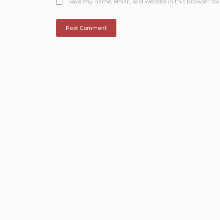
Save my name, email, and website in this browser for