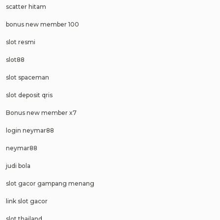
scatter hitam
bonus new member 100
slot resmi
slot88
slot spaceman
slot deposit qris
Bonus new member x7
login neymar88
neymar88
judi bola
slot gacor gampang menang
link slot gacor
slot thailand