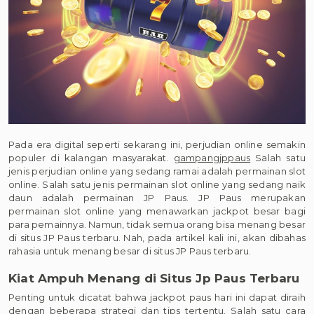
Pada era digital seperti sekarang ini, perjudian online semakin
populer di kalangan masyarakat.
gampangjppaus
Salah satu
jenis perjudian online yang sedang ramai adalah permainan slot
online. Salah satu jenis permainan slot online yang sedang naik
daun adalah permainan JP Paus. JP Paus merupakan
permainan slot online yang menawarkan jackpot besar bagi
para pemainnya. Namun, tidak semua orang bisa menang besar
di situs JP Paus terbaru. Nah, pada artikel kali ini, akan dibahas
rahasia untuk menang besar di situs JP Paus terbaru.
Kiat Ampuh Menang di Situs Jp Paus Terbaru
Penting untuk dicatat bahwa jackpot paus hari ini dapat diraih
dengan beberapa strategi dan tips tertentu. Salah satu cara