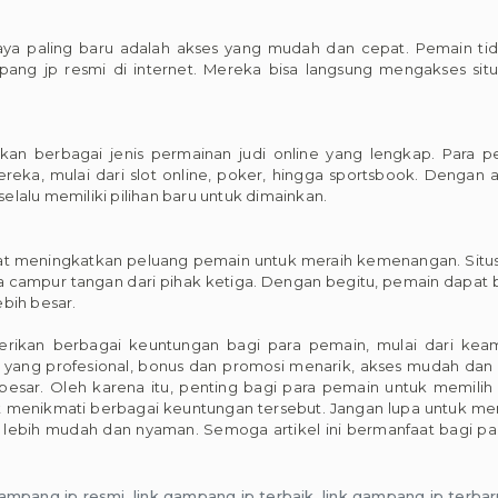
caya paling baru adalah akses yang mudah dan cepat. Pemain tid
pang jp resmi di internet. Mereka bisa langsung mengakses situ
kan berbagai jenis permainan judi online yang lengkap. Para 
eka, mulai dari slot online, poker, hingga sportsbook. Dengan 
lalu memiliki pilihan baru untuk dimainkan.
apat meningkatkan peluang pemain untuk meraih kemenangan. Situ
da campur tangan dari pihak ketiga. Dengan begitu, pemain dapat
bih besar.
erikan berbagai keuntungan bagi para pemain, mulai dari kea
n yang profesional, bonus dan promosi menarik, akses mudah dan 
sar. Oleh karena itu, penting bagi para pemain untuk memilih s
at menikmati berbagai keuntungan tersebut. Jangan lupa untuk me
ebih mudah dan nyaman. Semoga artikel ini bermanfaat bagi para
gampang jp resmi
,
link gampang jp terbaik
,
link gampang jp terbar