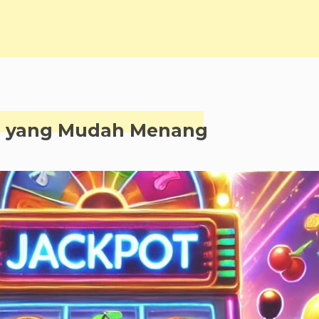
ya yang Mudah Menang