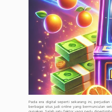
Pada era digital seperti sekarang ini, perjudia
berbagai situs judi online yang bermunculan se
gunakan. Salah satu faktor yang perlu dipertimb