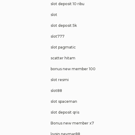
slot deposit 10 ribu
slot
slot deposit 5k
slot777
slot pagmatic
scatter hitam
bonus new member 100
slot resmi
slot88
slot spaceman
slot deposit qris
Bonus new member x7
login neymar88