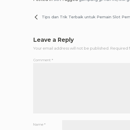
Post
Tips dan Trik Terbaik untuk Pemain Slot Pe
navigation
Leave a Reply
Your email address will not be published.
Required 
Comment
*
Name
*