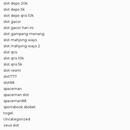
slot depo 20k
slot depo 5k
slot depo qris 10k
slot gacor
slot gacor hari ini
slot gampang menang
slot mahjong ways
slot mahjong ways 2
slot qris
slot qris 10k
slot qris 5k
slot resmi
slot777
slot88
spaceman
spaceman slot
spaceman88
sportsbook sbobet
togel
Uncategorized
zeus slot