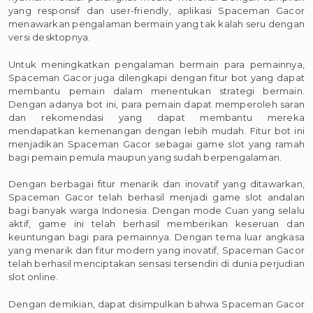
yang responsif dan user-friendly, aplikasi Spaceman Gacor
menawarkan pengalaman bermain yang tak kalah seru dengan
versi desktopnya.
Untuk meningkatkan pengalaman bermain para pemainnya,
Spaceman Gacor juga dilengkapi dengan fitur bot yang dapat
membantu pemain dalam menentukan strategi bermain.
Dengan adanya bot ini, para pemain dapat memperoleh saran
dan rekomendasi yang dapat membantu mereka
mendapatkan kemenangan dengan lebih mudah. Fitur bot ini
menjadikan Spaceman Gacor sebagai game slot yang ramah
bagi pemain pemula maupun yang sudah berpengalaman.
Dengan berbagai fitur menarik dan inovatif yang ditawarkan,
Spaceman Gacor telah berhasil menjadi game slot andalan
bagi banyak warga Indonesia. Dengan mode Cuan yang selalu
aktif, game ini telah berhasil memberikan keseruan dan
keuntungan bagi para pemainnya. Dengan tema luar angkasa
yang menarik dan fitur modern yang inovatif, Spaceman Gacor
telah berhasil menciptakan sensasi tersendiri di dunia perjudian
slot online.
Dengan demikian, dapat disimpulkan bahwa Spaceman Gacor