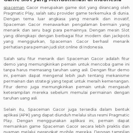
spaceman
Gacor merupakan game slot yang dirancang oleh
Pragmatic Play, salah satu provider game terkemuka di dunia.
Dengan tema luar angkasa yang menarik dan inovatif,
Spaceman Gacor menawarkan pengalaman bermain yang
menarik dan seru bagi para pemainnya. Dengan mesin Slot
yang dilengkapi dengan berbagai fitur modern dan jackpots
yang menggiurkan, Spaceman Gacor berhasil menarik
perhatian para pemain judi slot online di Indonesia.
Salah satu fitur menarik dari Spaceman Gacor adalah fitur
demo yang memungkinkan pemain untuk mencoba game ini
tanpa harus memasang taruhan uang asli. Dengan fitur demo
ini, pemain dapat mengenal lebih jauh tentang mekanisme
permainan dan strategi yang tepat untuk meraih kemenangan.
Fitur demo juga memungkinkan pemain untuk mengasah
keterampilan mereka sebelum memulai permainan dengan
taruhan uang asli.
Selain itu, Spaceman Gacor juga tersedia dalam bentuk
aplikasi (APK) yang dapat diunduh melalui situs resmi Pragmatic
Play. Dengan menggunakan aplikasi ini, pemain dapat
memainkan game Spaceman Gacor secara lebih praktis dan
nyaman melalui perangkat mobile mereka. Dengan tampilan