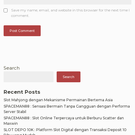
Save my name, email, and website in this browser for the next time I
comment.
Search
Search
Recent Posts
Slot Mahjong dengan Mekanisme Permainan Bertema Asia
SPACEMAN88 : Sensasi Bermain Tanpa Gangguan dengan Performa
Server Stabil
SPACEMAN88 : Slot Online Terpercaya untuk Berburu Scatter dan
Maxwin
SLOT DEPO 10K : Platform Slot Digital dengan Transaksi Deposit 10