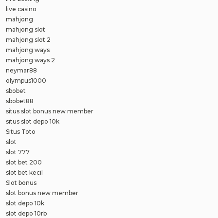
live casino
mahjong
mahjong slot
mahjong slot 2
mahjong ways
mahjong ways 2
neymar88
olympus1000
sbobet
sbobet88
situs slot bonus new member
situs slot depo 10k
Situs Toto
slot
slot 777
slot bet 200
slot bet kecil
Slot bonus
slot bonus new member
slot depo 10k
slot depo 10rb