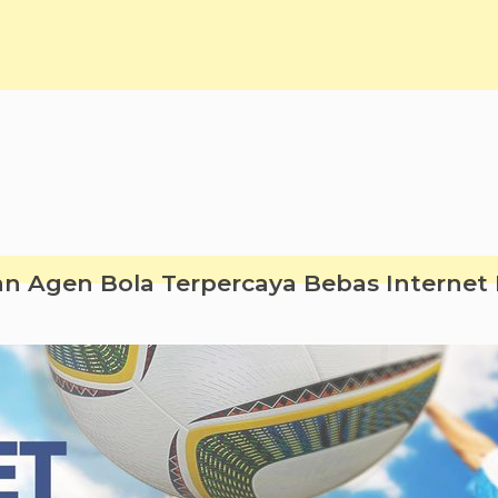
n Agen Bola Terpercaya Bebas Internet P