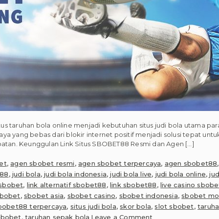
itus taruhan bola online menjadi kebutuhan situs judi bola utama pa
ya yang bebas dari blokir internet positif menjadi solusi tepat un
tan. Keunggulan Link Situs SBOBET88 Resmi dan Agen […]
et
,
agen sbobet resmi
,
agen sbobet terpercaya
,
agen sbobet88
t88
,
judi bola
,
judi bola indonesia
,
judi bola live
,
judi bola online
,
ju
f sbobet
,
link alternatif sbobet88
,
link sbobet88
,
live casino sbobe
bobet
,
sbobet asia
,
sbobet casino
,
sbobet indonesia
,
sbobet mo
bobet88 terpercaya
,
situs judi bola
,
skor bola
,
slot sbobet
,
taruha
on
sbobet
,
taruhan sepak bola
Leave a Comment