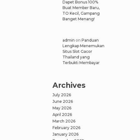
Dapet Bonus 100%
Buat Member Baru,
TO Kecil, Gampang
Banget Menang!
admin
on
Panduan
Lengkap Menemukan
Situs Slot Gacor
Thailand yang
Terbukti Membayar
Archives
July 2026
June 2026
May 2026
April 2026
March 2026
February 2026
January 2026