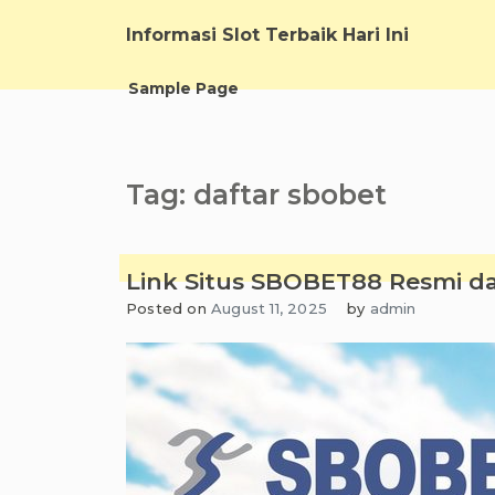
Skip
to
Informasi Slot Terbaik Hari Ini
content
Sample Page
Tag:
daftar sbobet
Link Situs SBOBET88 Resmi da
Posted on
August 11, 2025
by
admin