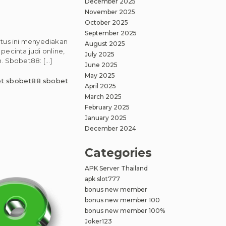
December 2025
November 2025
October 2025
September 2025
itus ini menyediakan
August 2025
pecinta judi online,
July 2025
. Sbobet88: […]
June 2025
May 2025
ot sbobet88 sbobet
April 2025
March 2025
February 2025
January 2025
December 2024
Categories
APK Server Thailand
apk slot777
bonus new member
bonus new member 100
bonus new member 100%
Joker123