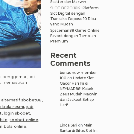
Scatter dan Maxwin
SLOT DEPO 10K : Platform
Slot Digital dengan
Transaksi Deposit 10 Ribu
yang Mudah
Spaceman88 Game Online
Favorit dengan Tampilan
Premium
Recent
Comments
bonus new member
ra penggemar judi.
100
on
Update Slot
tuk memastikan
Gacor Hari Ini di
NEYMAR88! Kakek
Zeus Mudah Maxwin
dan Jackpot Setiap
,
alternatif sbobet88
,
Hari!
di bola resmi
,
judi
t
,
login sbobet
,
bile
,
sbobet online
,
Linda Sari
on
Main
n bola online
,
Santai di Situs Slot Ini: