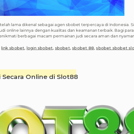
 telah lama dikenal sebagai agen sbobet terpercaya di Indonesia. S
udi online lainnya dengan kualitas dan keamanan terbaik. Bagi para 
enikmati berbagai macam permainan judi secara aman dan nyaman
,
link sbobet
,
login sbobet
,
sbobet
,
sbobet 88
,
sbobet sbobet sl
erience
st
ecara Online di Slot88
ting
obet88:
en
i
a
percaya