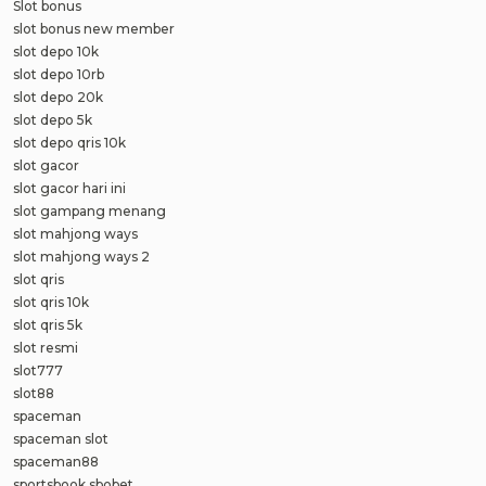
Slot bonus
slot bonus new member
slot depo 10k
slot depo 10rb
slot depo 20k
slot depo 5k
slot depo qris 10k
slot gacor
slot gacor hari ini
slot gampang menang
slot mahjong ways
slot mahjong ways 2
slot qris
slot qris 10k
slot qris 5k
slot resmi
slot777
slot88
spaceman
spaceman slot
spaceman88
sportsbook sbobet