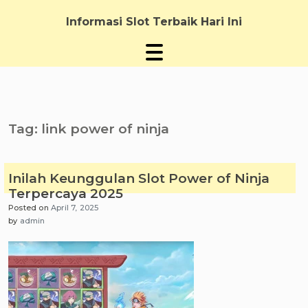
Skip
to
Informasi Slot Terbaik Hari Ini
content
Tag:
link power of ninja
Inilah Keunggulan Slot Power of Ninja
Terpercaya 2025
Posted on
April 7, 2025
by
admin