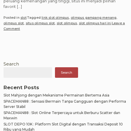
peluang kemenangan yang tinggi, situs ini menjadi pilihan
favorit […]
Posted in
slot
Tagged
link slot olimpus
,
olimpus gampang menang
,
olimpus slot
,
situs olimpus slot
,
slot olimpus
,
slot olimpus hari ini
Leave a
on
Comment
Fitur
Unggulan
Situs
Slot
Olimpus
x1000
Search
Auto
Search
Maxwin
2025
Recent Posts
Slot Mahjong dengan Mekanisme Permainan Bertema Asia
SPACEMAN88 : Sensasi Bermain Tanpa Gangguan dengan Performa
Server Stabil
SPACEMAN88 : Slot Online Terpercaya untuk Berburu Scatter dan
Maxwin
SLOT DEPO 10K : Platform Slot Digital dengan Transaksi Deposit 10
Ribu yang Mudah