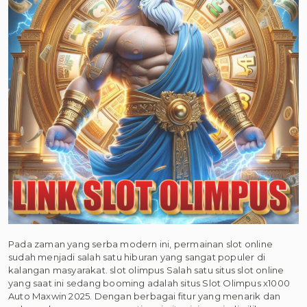
Pada zaman yang serba modern ini, permainan slot online
sudah menjadi salah satu hiburan yang sangat populer di
kalangan masyarakat. slot olimpus Salah satu situs slot online
yang saat ini sedang booming adalah situs Slot Olimpus x1000
Auto Maxwin 2025. Dengan berbagai fitur yang menarik dan