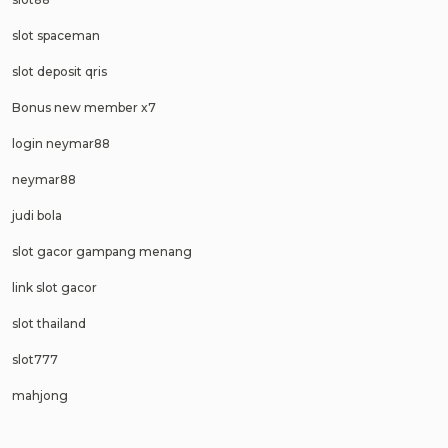
slot spaceman
slot deposit qris
Bonus new member x7
login neymar88
neymar88
judi bola
slot gacor gampang menang
link slot gacor
slot thailand
slot777
mahjong