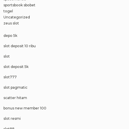
sportsbook sbobet
togel
Uncategorized
zeus slot
depo 5k
slot deposit 10 ribu
slot
slot deposit 5k
slot777
slot pagmatic
scatter hitam
bonus new member 100
slot resmi
slot88