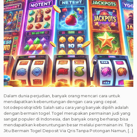
Dalam dunia perjudian, banyak orang mencari cara untuk
mendapatkan keberuntungan dengan cara yang cepat.
totodepositqris5rb Salah satu cara yang banyak dipilih adalah
dengan bermain togel. Togel merupakan permainan judi yang
sangat populer di Indonesia, dan banyak orang berharap bisa
mendapatkan keberuntungan besar melalui permainan ini. Tips
Jitu Bermain Togel Deposit Via Qris Tanpa Potongan Namun, […]