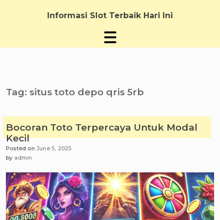
Skip
to
Informasi Slot Terbaik Hari Ini
content
Tag:
situs toto depo qris 5rb
Bocoran Toto Terpercaya Untuk Modal
Kecil
Posted on
June 5, 2025
by
admin