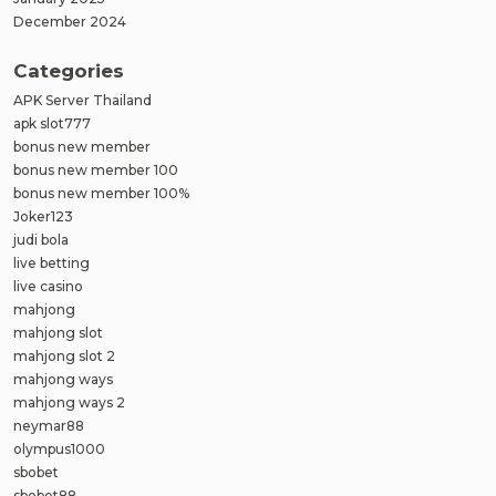
December 2024
Categories
APK Server Thailand
apk slot777
bonus new member
bonus new member 100
bonus new member 100%
Joker123
judi bola
live betting
live casino
mahjong
mahjong slot
mahjong slot 2
mahjong ways
mahjong ways 2
neymar88
olympus1000
sbobet
sbobet88