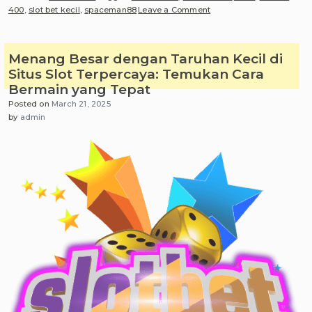
on
400
,
slot bet kecil
,
spaceman88
Leave a Comment
Optimalkan
Peluang
Anda:
Menang Besar dengan Taruhan Kecil di
Bermain
Situs Slot Terpercaya: Temukan Cara
Slot
Bermain yang Tepat
dengan
Taruhan
Posted on
March 21, 2025
200-
by
admin
400
di
Situs
Terpercaya