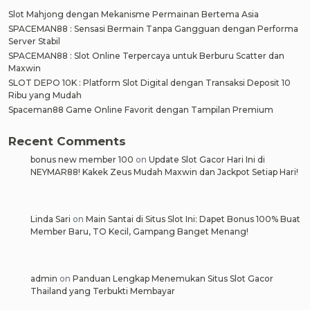
Slot Mahjong dengan Mekanisme Permainan Bertema Asia
SPACEMAN88 : Sensasi Bermain Tanpa Gangguan dengan Performa
Server Stabil
SPACEMAN88 : Slot Online Terpercaya untuk Berburu Scatter dan
Maxwin
SLOT DEPO 10K : Platform Slot Digital dengan Transaksi Deposit 10
Ribu yang Mudah
Spaceman88 Game Online Favorit dengan Tampilan Premium
Recent Comments
bonus new member 100
on
Update Slot Gacor Hari Ini di
NEYMAR88! Kakek Zeus Mudah Maxwin dan Jackpot Setiap Hari!
Linda Sari
on
Main Santai di Situs Slot Ini: Dapet Bonus 100% Buat
Member Baru, TO Kecil, Gampang Banget Menang!
admin
on
Panduan Lengkap Menemukan Situs Slot Gacor
Thailand yang Terbukti Membayar