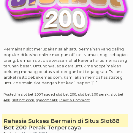
Permainan slot merupakan salah satu permainan yang paling
populer di kasino online maupun offline. Namun, bagi sebagian
orang, bermain slot bisa terasa mahal karena harus memasang
taruhan besar. Untungnya, ada cara untuk mengoptimalkan
peluang menang di situs slot dengan bet terjangkau. Dalam
artikel restobebekemas.com, kami akan membahas strategi
untuk bermain slot dengan bet kecil, seperti […]
Posted in
slot bet 200
Tagged
slot bet 200
,
slot bet 200 perak
,
slot bet
on
400
,
slot bet kecil
,
spaceman88
Leave a Comment
Menang
Besar
dengan
Rahasia Sukses Bermain di Situs Slot88
Taruhan
Bet 200 Perak Terpercaya
Kecil