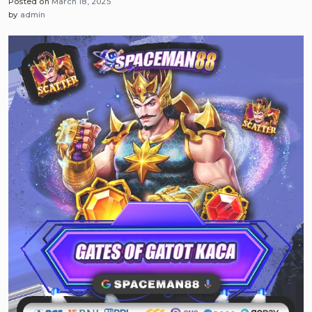
Posted on
March 18, 2025
di
by
admin
Situs
Slot
Terpercaya:
Temukan
Cara
Bermain
yang
Tepat