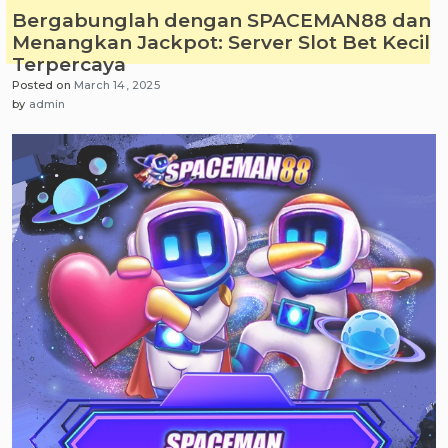
untuk
Bergabunglah dengan SPACEMAN88 dan
Memenangkan
Menangkan Jackpot: Server Slot Bet Kecil
Slot
Terpercaya
Bet
200
Posted on
March 14, 2025
dengan
by
admin
Mudah