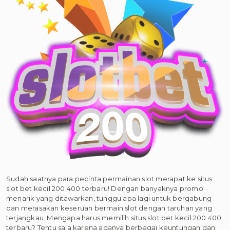
Sudah saatnya para pecinta permainan slot merapat ke situs
slot bet kecil 200 400 terbaru! Dengan banyaknya promo
menarik yang ditawarkan, tunggu apa lagi untuk bergabung
dan merasakan keseruan bermain slot dengan taruhan yang
terjangkau. Mengapa harus memilih situs slot bet kecil 200 400
terbaru? Tentu saja karena adanya berbagai keuntungan dan