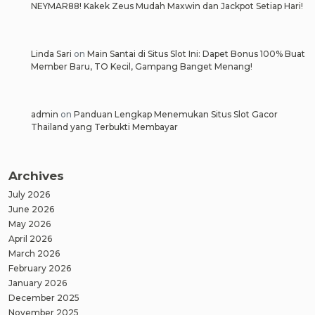
NEYMAR88! Kakek Zeus Mudah Maxwin dan Jackpot Setiap Hari!
Linda Sari
on
Main Santai di Situs Slot Ini: Dapet Bonus 100% Buat
Member Baru, TO Kecil, Gampang Banget Menang!
admin
on
Panduan Lengkap Menemukan Situs Slot Gacor
Thailand yang Terbukti Membayar
Archives
July 2026
June 2026
May 2026
April 2026
March 2026
February 2026
January 2026
December 2025
November 2025