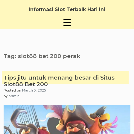
Skip
to
Informasi Slot Terbaik Hari Ini
content
Tag:
slot88 bet 200 perak
Tips jitu untuk menang besar di Situs
Slot88 Bet 200
Posted on
March 5, 2025
by
admin