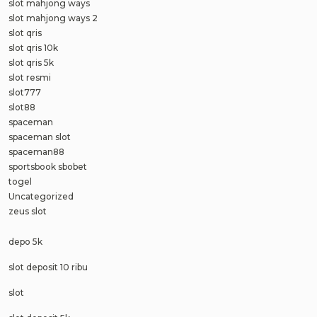
slot mahjong ways
slot mahjong ways 2
slot qris
slot qris 10k
slot qris 5k
slot resmi
slot777
slot88
spaceman
spaceman slot
spaceman88
sportsbook sbobet
togel
Uncategorized
zeus slot
depo 5k
slot deposit 10 ribu
slot