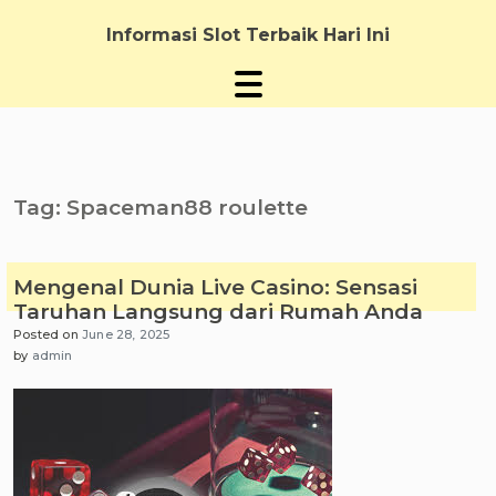
Skip
to
Informasi Slot Terbaik Hari Ini
content
Tag:
Spaceman88 roulette
Mengenal Dunia Live Casino: Sensasi
Taruhan Langsung dari Rumah Anda
Posted on
June 28, 2025
by
admin