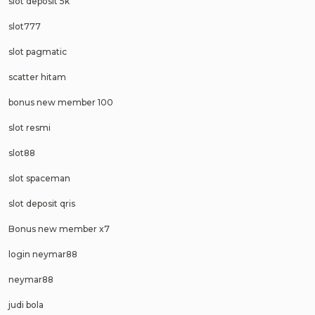
slot deposit 5k
slot777
slot pagmatic
scatter hitam
bonus new member 100
slot resmi
slot88
slot spaceman
slot deposit qris
Bonus new member x7
login neymar88
neymar88
judi bola