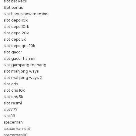
slot bet kecil
Slot bonus
slot bonus new member
slot depo 10k
slot depo 10rb
slot depo 20k
slot depo 5k
slot depo qris 10k
slot gacor
slot gacor hari ini
slot gampang menang
slot mahjong ways
slot mahjong ways 2
slot qris
slot qris 10k
slot qris 5k
slot resmi
slot777
slot88
spaceman
spaceman slot
spaceman88