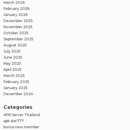
March 2026
February 2026
January 2026
December 2025
November 2025
October 2025
September 2025
August 2025
July 2025
June 2025
May 2025
April 2025
March 2025
February 2025
January 2025
December 2024
Categories
APK Server Thailand
apk slot777
bonus new member