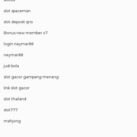
slot spaceman
slot deposit qris
Bonus new member x7
login neymar88
neymar88
judi bola
slot gacor gampang menang
link slot gacor
slot thailand
slot777
mahjong