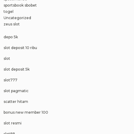
sportsbook sbobet
togel
Uncategorized
zeus slot
depo 5k
slot deposit 10 ribu
slot
slot deposit 5k
slot777
slot pagmatic
scatter hitam
bonus new member 100
slot resmi
slot88