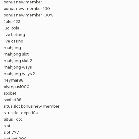
bonus new member
bonus new member 100
bonus new member 100%
Joker123
judi bola
live betting
live casino
mahjong
mahjong slot
mahjong slot 2
mahjong ways
mahjong ways 2
neymar88
olympus1000
sbobet
sbobet88
situs slot bonus new member
situs slot depo 10k
Situs Toto
slot
slot 777
slot bet 200