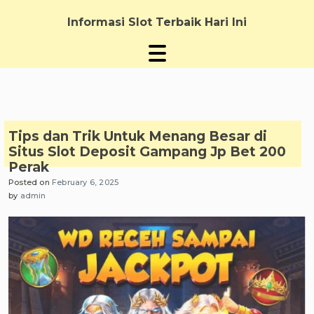
Skip
to
Informasi Slot Terbaik Hari Ini
content
Tips dan Trik Untuk Menang Besar di
Situs Slot Deposit Gampang Jp Bet 200
Perak
Posted on
February 6, 2025
by
admin