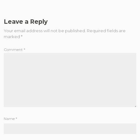
Leave a Reply
Your email address will not be published.
Required fields are
marked
*
Comment
*
Name
*