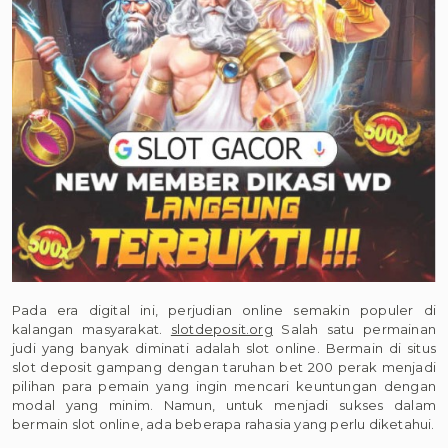
Pada era digital ini, perjudian online semakin populer di
kalangan masyarakat.
slotdeposit.org
Salah satu permainan
judi yang banyak diminati adalah slot online. Bermain di situs
slot deposit gampang dengan taruhan bet 200 perak menjadi
pilihan para pemain yang ingin mencari keuntungan dengan
modal yang minim. Namun, untuk menjadi sukses dalam
bermain slot online, ada beberapa rahasia yang perlu diketahui.