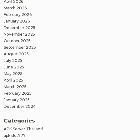
April 2026
March 2026
February 2026
January 2026
December 2025
November 2025
October 2025
September 2025
August 2025
July 2025
June 2025
May 2025
April 2025
March 2025
February 2025
January 2025
December 2024
Categories
APK Server Thailand
apk slot777