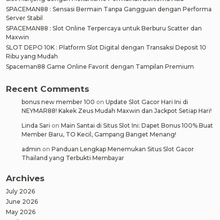
SPACEMAN88 : Sensasi Bermain Tanpa Gangguan dengan Performa
Server Stabil
SPACEMAN88 : Slot Online Terpercaya untuk Berburu Scatter dan
Maxwin
SLOT DEPO 10K : Platform Slot Digital dengan Transaksi Deposit 10
Ribu yang Mudah
Spaceman88 Game Online Favorit dengan Tampilan Premium
Recent Comments
bonus new member 100
on
Update Slot Gacor Hari Ini di
NEYMAR88! Kakek Zeus Mudah Maxwin dan Jackpot Setiap Hari!
Linda Sari
on
Main Santai di Situs Slot Ini: Dapet Bonus 100% Buat
Member Baru, TO Kecil, Gampang Banget Menang!
admin
on
Panduan Lengkap Menemukan Situs Slot Gacor
Thailand yang Terbukti Membayar
Archives
July 2026
June 2026
May 2026