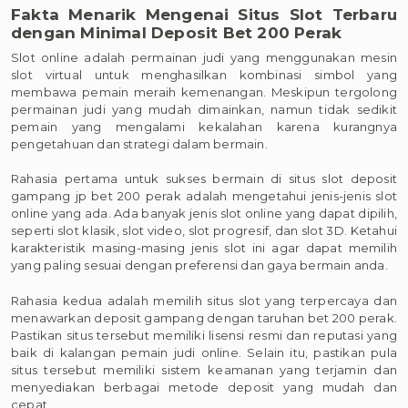
Fakta Menarik Mengenai Situs Slot Terbaru
dengan Minimal Deposit Bet 200 Perak
Slot online adalah permainan judi yang menggunakan mesin
slot virtual untuk menghasilkan kombinasi simbol yang
membawa pemain meraih kemenangan. Meskipun tergolong
permainan judi yang mudah dimainkan, namun tidak sedikit
pemain yang mengalami kekalahan karena kurangnya
pengetahuan dan strategi dalam bermain.
Rahasia pertama untuk sukses bermain di situs slot deposit
gampang jp bet 200 perak adalah mengetahui jenis-jenis slot
online yang ada. Ada banyak jenis slot online yang dapat dipilih,
seperti slot klasik, slot video, slot progresif, dan slot 3D. Ketahui
karakteristik masing-masing jenis slot ini agar dapat memilih
yang paling sesuai dengan preferensi dan gaya bermain anda.
Rahasia kedua adalah memilih situs slot yang terpercaya dan
menawarkan deposit gampang dengan taruhan bet 200 perak.
Pastikan situs tersebut memiliki lisensi resmi dan reputasi yang
baik di kalangan pemain judi online. Selain itu, pastikan pula
situs tersebut memiliki sistem keamanan yang terjamin dan
menyediakan berbagai metode deposit yang mudah dan
cepat.