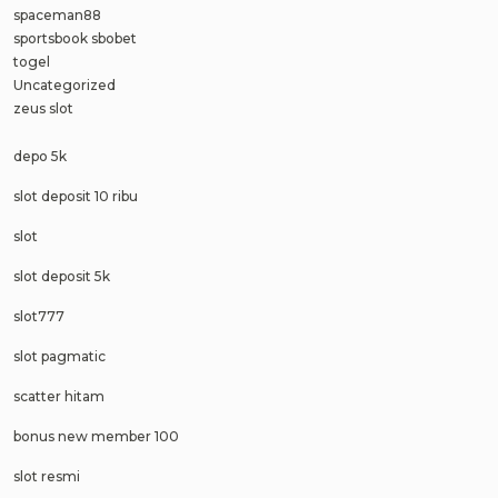
spaceman88
sportsbook sbobet
togel
Uncategorized
zeus slot
depo 5k
slot deposit 10 ribu
slot
slot deposit 5k
slot777
slot pagmatic
scatter hitam
bonus new member 100
slot resmi