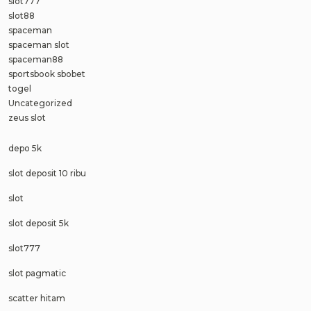
slot777
slot88
spaceman
spaceman slot
spaceman88
sportsbook sbobet
togel
Uncategorized
zeus slot
depo 5k
slot deposit 10 ribu
slot
slot deposit 5k
slot777
slot pagmatic
scatter hitam