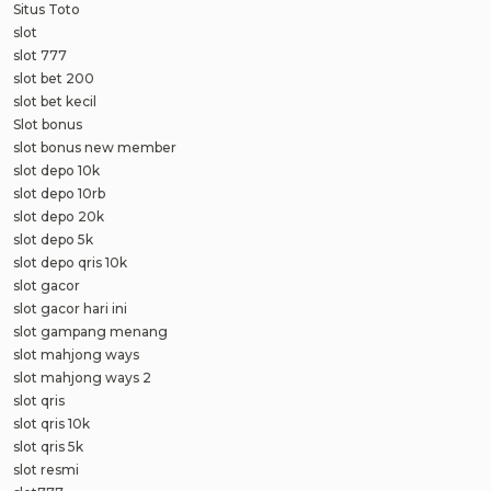
Situs Toto
slot
slot 777
slot bet 200
slot bet kecil
Slot bonus
slot bonus new member
slot depo 10k
slot depo 10rb
slot depo 20k
slot depo 5k
slot depo qris 10k
slot gacor
slot gacor hari ini
slot gampang menang
slot mahjong ways
slot mahjong ways 2
slot qris
slot qris 10k
slot qris 5k
slot resmi