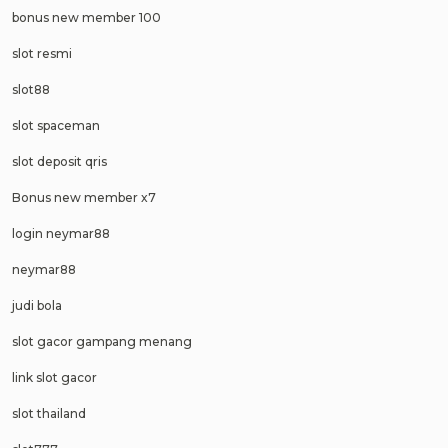
bonus new member 100
slot resmi
slot88
slot spaceman
slot deposit qris
Bonus new member x7
login neymar88
neymar88
judi bola
slot gacor gampang menang
link slot gacor
slot thailand