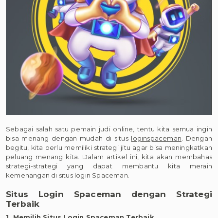
Sebagai salah satu pemain judi online, tentu kita semua ingin
bisa menang dengan mudah di situs
loginspaceman
. Dengan
begitu, kita perlu memiliki strategi jitu agar bisa meningkatkan
peluang menang kita. Dalam artikel ini, kita akan membahas
strategi-strategi yang dapat membantu kita meraih
kemenangan di situs login Spaceman.
Situs Login Spaceman dengan Strategi
Terbaik
1. Memilih Situs Login Spaceman Terbaik