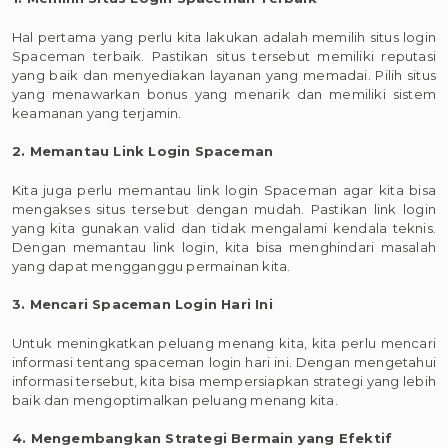
Hal pertama yang perlu kita lakukan adalah memilih situs login
Spaceman terbaik. Pastikan situs tersebut memiliki reputasi
yang baik dan menyediakan layanan yang memadai. Pilih situs
yang menawarkan bonus yang menarik dan memiliki sistem
keamanan yang terjamin.
2. Memantau Link Login Spaceman
Kita juga perlu memantau link login Spaceman agar kita bisa
mengakses situs tersebut dengan mudah. Pastikan link login
yang kita gunakan valid dan tidak mengalami kendala teknis.
Dengan memantau link login, kita bisa menghindari masalah
yang dapat mengganggu permainan kita.
3. Mencari Spaceman Login Hari Ini
Untuk meningkatkan peluang menang kita, kita perlu mencari
informasi tentang spaceman login hari ini. Dengan mengetahui
informasi tersebut, kita bisa mempersiapkan strategi yang lebih
baik dan mengoptimalkan peluang menang kita.
4. Mengembangkan Strategi Bermain yang Efektif