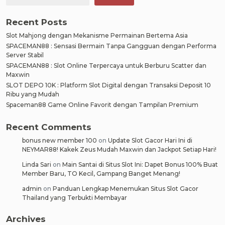
Recent Posts
Slot Mahjong dengan Mekanisme Permainan Bertema Asia
SPACEMAN88 : Sensasi Bermain Tanpa Gangguan dengan Performa
Server Stabil
SPACEMAN88 : Slot Online Terpercaya untuk Berburu Scatter dan
Maxwin
SLOT DEPO 10K : Platform Slot Digital dengan Transaksi Deposit 10
Ribu yang Mudah
Spaceman88 Game Online Favorit dengan Tampilan Premium
Recent Comments
bonus new member 100
on
Update Slot Gacor Hari Ini di
NEYMAR88! Kakek Zeus Mudah Maxwin dan Jackpot Setiap Hari!
Linda Sari
on
Main Santai di Situs Slot Ini: Dapet Bonus 100% Buat
Member Baru, TO Kecil, Gampang Banget Menang!
admin
on
Panduan Lengkap Menemukan Situs Slot Gacor
Thailand yang Terbukti Membayar
Archives