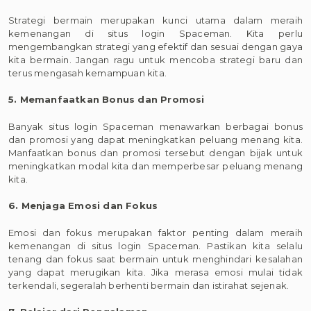
Strategi bermain merupakan kunci utama dalam meraih
kemenangan di situs login Spaceman. Kita perlu
mengembangkan strategi yang efektif dan sesuai dengan gaya
kita bermain. Jangan ragu untuk mencoba strategi baru dan
terus mengasah kemampuan kita.
5. Memanfaatkan Bonus dan Promosi
Banyak situs login Spaceman menawarkan berbagai bonus
dan promosi yang dapat meningkatkan peluang menang kita.
Manfaatkan bonus dan promosi tersebut dengan bijak untuk
meningkatkan modal kita dan memperbesar peluang menang
kita.
6. Menjaga Emosi dan Fokus
Emosi dan fokus merupakan faktor penting dalam meraih
kemenangan di situs login Spaceman. Pastikan kita selalu
tenang dan fokus saat bermain untuk menghindari kesalahan
yang dapat merugikan kita. Jika merasa emosi mulai tidak
terkendali, segeralah berhenti bermain dan istirahat sejenak.