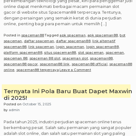
perkembangan teknologi yang pesat, kini para penggemar judi
online dapat menikmati berbagai macam permainan slot
gacor di website situs Spaceman88 terpercaya. Tentunya,
dengan persaingan yang semakin ketat di dunia perjudian
online, penting bagi para pemain untuk memilih […]
Posted in
spaceman88
Tagged
apk spaceman
,
apk spaceman88
,
bot
spaceman
,
daftar spaceman
,
daftar spaceman88
,
link alternatif
spaceman88
,
link spaceman
,
login spaceman
,
login spaceman88
,
platform spaceman88
,
situs spaceman88
,
slot spaceman
,
spaceman
,
spaceman 88
,
spaceman 88 slot
,
spaceman slot
,
spaceman88
,
spaceman88 gacor
,
spaceman88 link
,
spaceman88 official
,
spaceman88
on
online
,
spaceman88 terpercaya
Leave a Comment
Jelajahi
Berbagai
Permainan
Ternyata Ini Pola Baru Buat Dapet Maxwin
Slot
di 2025!
Terbaik
Posted on
October 15, 2025
di
by
admin
Situs
Spaceman88
Pada tahun 2025, industri perjudian spaceman online terus
Terpercaya
berkembang pesat. Salah satu permainan yang sangat populer
adalah slot online, dan salah satu permainan slot yang paling