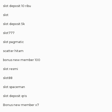
slot deposit 10 ribu
slot
slot deposit 5k
slot777
slot pagmatic
scatter hitam
bonus new member 100
slot resmi
slot88
slot spaceman
slot deposit qris
Bonus new member x7