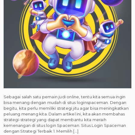
Sebagai salah satu pemain judi online, tentu kita semua ingin
bisa menang dengan mudah di situs loginspaceman. Dengan
begitu, kita perlu memiliki strategi jitu agar bisa meningkatkan
peluang menang kita. Dalam artikel ini, kita akan membahas
strategi-strategi yang dapat membantu kita meraih
kemenangan di situs login Spaceman. Situs Login Spaceman
dengan Strategi Terbaik 1. Memilih […]